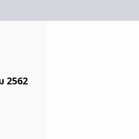
คม 2562