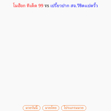
โมฮ็อก ทีเด็ด 99
vs
เปรี้ยวปาก สจ.วิชิตแปดริ้ว
มวยวันนี้
มวยไทย
โปรแกรมมวย