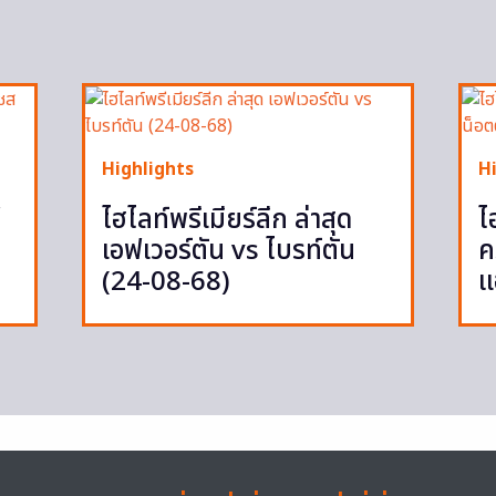
Highlights
H
ู
ไฮไลท์พรีเมียร์ลีก ล่าสุด
ไ
เอฟเวอร์ตัน vs ไบรท์ตัน
ค
(24-08-68)
แ