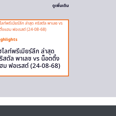
ดูเพิ่มเติม
ighlights
ฮไลท์พรีเมียร์ลีก ล่าสุด
ริสตัล พาเลซ vs น็อตติ้ง
ฮม ฟอเรสต์ (24-08-68)