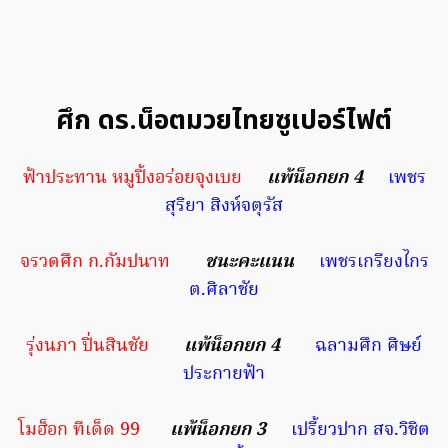
ศึก ดร.น็อตมวยไทยซูเปอร์ไฟต์
ฟ้าประทาน หมูปิ้งอร่อยจุงเบย
แพ้น็อกยก 4
เพชร
สุริยา สิงห์จตุรัส
จรวดศึก ก.กัมปนาท
ชนะคะแนน
เพชรเกรียงไกร
ต.ศิลาชัย
รุ่งนภา ปิ่นสินชัย
แพ้น็อกยก 4
ฉลามศึก ศิษย์
ประกายฟ้า
โมฮ็อก ทีเด็ด 99
แพ้น็อกยก 3
เปรี้ยวปาก สจ.วิชิต