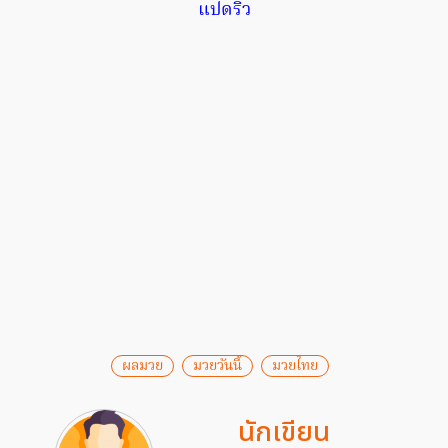
แปดริ้ว
ผลมวย
มวยวันนี้
มวยไทย
นักเขียน