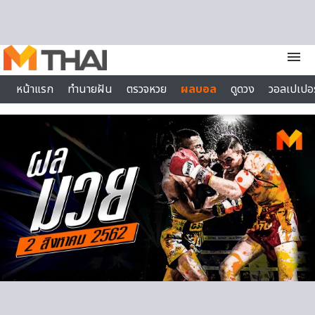
Skip to content
menu
หน้าแรก
ทำนายฝัน
ตรวจหวย
ผลบอล
ดูดวง
วอลเปเปอร
ไลฟ์สไตล์