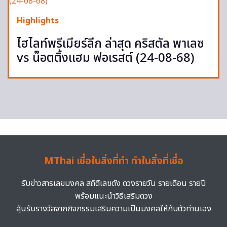
Highlights
ไฮไลท์พรีเมียร์ลีก ล่าสุด คริสตัล พาเลซ
vs น็อตติ้งแฮม ฟอเรสต์ (24-08-68)
MThai เชื่อในสิ่งที่ทำ ทำในสิ่งที่เชื่อ
รับข่าวสารเลขมงคล สถิติเลขดัง ดวงรายวัน รายเดือน รายปี
พร้อมแนะนำวิธีเสริมดวง
ลุ้นรับรางวัลจากกิจกรรมเสริมความเป็นมงคลให้กับตัวท่านเอง