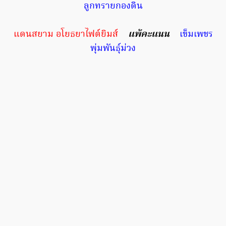
ลูกทรายกองดิน
แดนสยาม อโยธยาไฟต์ยิมส์
แพ้คะแนน
เข็มเพชร
พุ่มพันธ์ุม่วง