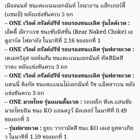
เมืองนนท์ ชนะคะแนนเอกฉันท์ โจนาธาน แฮ็กเกอร์ตี้
(แชมป์) หลังแข่งขันครบ 5 ยก
– ONE เวิลด์ กรังด์ปรีซ์ รอบรองชนะเลิศ รุ่นไลต์เวต :
เอ็ดดี้ อัลวาเรซ ชนะซับมิสชั่น (Rear Naked Choke) เอ
ดูอาร์ด โฟลายัง ในนาทีที่ 2.16 ของยกที่ 1
– ONE เวิลด์ กรังด์ปรีซ์ รอบรองชนะเลิศ รุ่นฟลายเวต :
เดเมทริอุส จอห์นสัน ชนะคะแนนเอกฉันท์ ทัตสึมิตสึ
วาดะ หลังแข่งขันครบ 3 ยก
– ONE เวิลด์ กรังด์ปรีซ์ รอบรองชนะเลิศ รุ่นฟลายเวต :
แดนนี่ คิงกัด ชนะคะแนนไม่เอกฉันท์ รีซ แม็คลาเรน หลัง
แข่งขันครบ 3 ยก
– ONE มวยไทย รุ่นแบนตั้มเวต :
รถเหล็ก พีเค.แสนชัย
มวยไทยยิม ชนะ KO แอนดรูว์ มิลเลอร์ ในนาทีที่ 0.49
ของยกที่ 3
– รุ่นฟลายเวต :
ยูยะ วากามัตสึ ชนะ KO เจเฮ ยูสตาเกีย
ว ในนาทีที่ 1.59 ของยกที่ 1