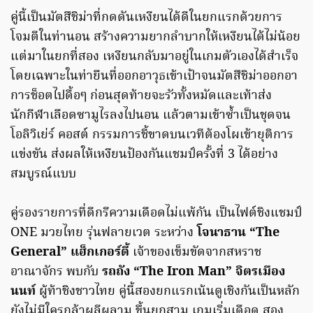
คู่นี้เป็นมัตสึชิม่าที่กดดันเหงียนได้ดีในยกแรกด้วยการ
โจมตีในท่านอน สร้างความยากลำบากให้เหงียนได้ไม่น้อย
แต่มาในยกที่สอง เหงียนกลับมาอยู่ในเกมตัวเองได้สำเร็จ
โดยเฉพาะในท่ายืนที่ออกอาวุธเข้าเป้าจนมัตสึชิม่าออกอา
การช็อตไปดื้อๆ ก่อนสุดท้ายจะรัวทั้งหมัดและเท้าส่ง
นักกีฬาเลือดซามูไรลงไปนอน แล้วตามเข้าซ้ำเป็นชุดจน
โอลิวิเย่ร์ คอสต์ กรรมการชี้ขาดบนเวทีต้องโผเข้ายุติการ
แข่งขัน ส่งผลให้เหงียนป้องกันแชมป์ครั้งที่ 3 ได้อย่าง
สมบูรณ์แบบ
คู่รองรายการที่ดีกรีความเดือดไม่แพ้กัน เป็นไฟต์ชิงแชมป์
ONE มวยไทย รุ่นฟลายเวต ระหว่าง
โจนาธาน “The
General” แฮ็กเกอร์ตี้
เจ้าของเข็มขัดจากสหราช
อาณาจักร พบกับ
รถถัง “The Iron Man” จิตรเมือง
นนท์
ผู้ท้าชิงชาวไทย คู่นี้สองยกแรกเน้นดูเชิงกันเป็นหลัก
ยังไม่มีใครกล้าผลีผลาม ขึ้นยกสาม เกมเริ่มเดือด สอง