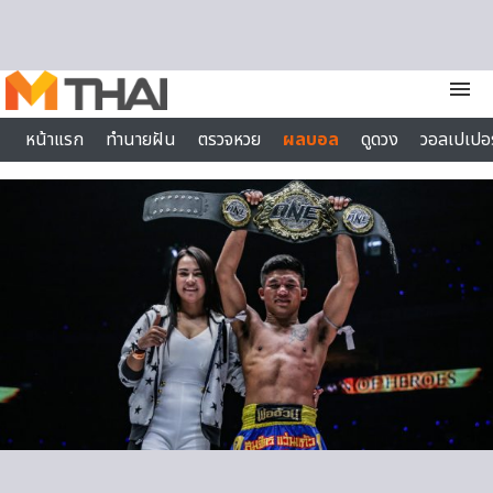
Skip to content
menu
หน้าแรก
ทำนายฝัน
ตรวจหวย
ผลบอล
ดูดวง
วอลเปเปอร
ไลฟ์สไตล์