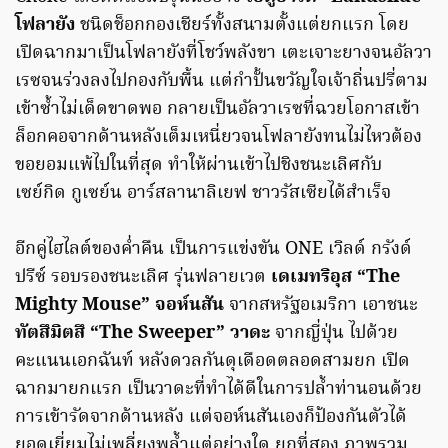
โฟลายัง
ชนิดช็อกกองเชียร์ทั้งสนามตั้งแต่ยกแรก โดย
เปิดฉากมาเป็นโฟลายังที่โชว์พลังขา เตะเจาะยางจนอัลวา
เรซจนร่วงลงไปกองกับพื้น แต่กำปั้นขวัญใจเจ้าถิ่นปรี่ตาม
เข้าซ้ำไม่เด็ดขาดพอ กลายเป็นอัลวาเรซที่ฉวยโอกาสเข้า
ล็อกคอจากด้านหลังเต็มเหนี่ยวจนโฟลายังทนไม่ไหวต้อง
ขอยอมแพ้ไปในที่สุด ทำให้ผ่านเข้าไปชิงชนะเลิศกับ
เซย์กิด กูเซย์น อาร์สลานาลิเยฟ ชาวรัสเซียได้สำเร็จ
อีกคู่ไฮไลต์ของค่ำคืน เป็นการแข่งขัน ONE เวิลด์ กรังด์
ปรีซ์ รอบรองชนะเลิศ รุ่นฟลายเวต
เดเมทริอุส “The
Mighty Mouse” จอห์นสัน
จากสหรัฐอเมริกา เอาชนะ
ทัตสึมิตสึ “The Sweeper” วาดะ
จากญี่ปุ่น ไปด้วย
คะแนนเอกฉันท์ หลังดวลกันดุเดือดตลอดสามยก เปิด
ฉากมายกแรก เป็นวาดะที่ทำได้ดีในการปล้ำท่านอนด้วย
การเข้ารัดจากด้านหลัง แต่จอห์นสันเองก็ป้องกันตัวได้
ยอดเยี่ยมไม่เพลี่ยงพล้ำแต่อย่างใด ยกที่สอง ภาพรวม