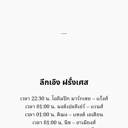
….
ลีกเอิง ฝรั่งเศส
เวลา 22:30 น. โอลิมปิก มาร์กเซย – แร็งส์
เวลา 01:00 น. มงต์เปลลิเย่ร์ – แรนส์
เวลา 01:00 น. ดิฌง – แซงต์ เอเตียน
เวลา 01:00 น. นีซ – อาเมียงส์