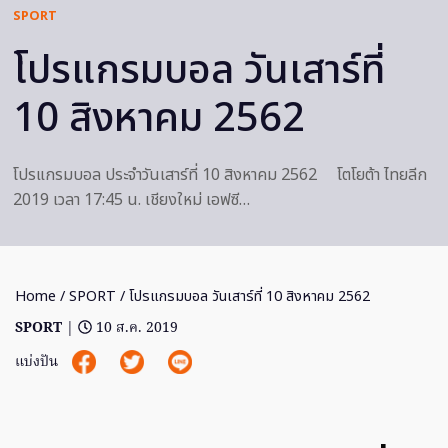
SPORT
โปรแกรมบอล วันเสาร์ที่
10 สิงหาคม 2562
โปรแกรมบอล ประจำวันเสาร์ที่ 10 สิงหาคม 2562 โตโยต้า ไทยลีก
2019 เวลา 17:45 น. เชียงใหม่ เอฟซี…
Home
/
SPORT
/ โปรแกรมบอล วันเสาร์ที่ 10 สิงหาคม 2562
SPORT
|
10 ส.ค. 2019
แบ่งปัน