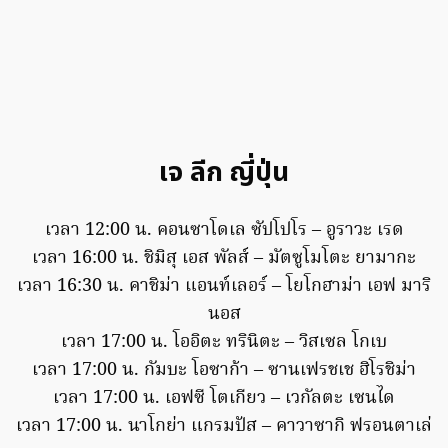
เจ ลีก ญี่ปุ่น
เวลา 12:00 น. คอนซาโดเล ซัปโปโร – อูราวะ เรด
เวลา 16:00 น. ชิมิสุ เอส พัลส์ – มัตซูโมโตะ ยามากะ
เวลา 16:30 น. คาชิม่า แอนท์เลอร์ – โยโกฮาม่า เอฟ มาริ
นอส
เวลา 17:00 น. โออิตะ ทรินิตะ – วิสเซล โกเบ
เวลา 17:00 น. กัมบะ โอซาก้า – ซานเฟรชเช ฮิโรชิม่า
เวลา 17:00 น. เอฟซี โตเกียว – เวกัลตะ เซนได
เวลา 17:00 น. นาโกย่า แกรมปัส – คาวาซากิ ฟรอนตาเล่