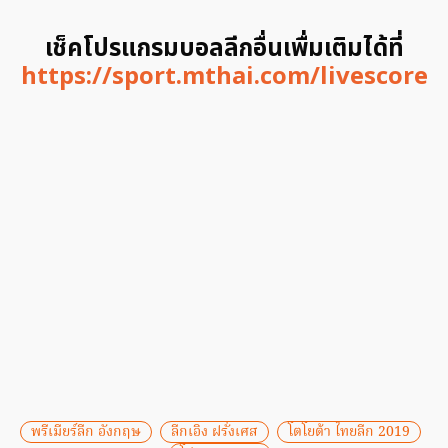
เช็คโปรแกรมบอลลีกอื่นเพื่มเติมได้ที่
https://sport.mthai.com/livescore
พรีเมียร์ลีก อังกฤษ
ลีกเอิง ฝรั่งเศส
โตโยต้า ไทยลีก 2019