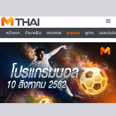
Skip to content
menu
หน้าแรก
ทำนายฝัน
ตรวจหวย
ผลบอล
ดูดวง
วอลเปเปอร
ไลฟ์สไตล์