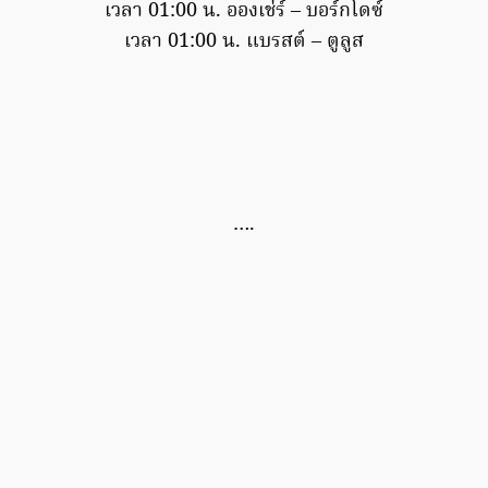
เวลา 01:00 น. อองเช่ร์ – บอร์กโดซ์
เวลา 01:00 น. แบรสต์ – ตูลูส
….