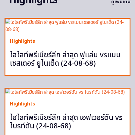
Highlights
ดูเพิ่มเติม
Highlights
ไฮไลท์พรีเมียร์ลีก ล่าสุด ฟูแล่ม vsแมน
เชสเตอร์ ยูไนเต็ด (24-08-68)
Highlights
ไฮไลท์พรีเมียร์ลีก ล่าสุด เอฟเวอร์ตัน vs
ไบรท์ตัน (24-08-68)