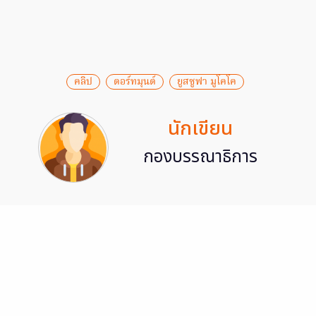
คลิป
ดอร์ทมุนด์
ยูสซูฟา มูโคโค
นักเขียน
กองบรรณาธิการ