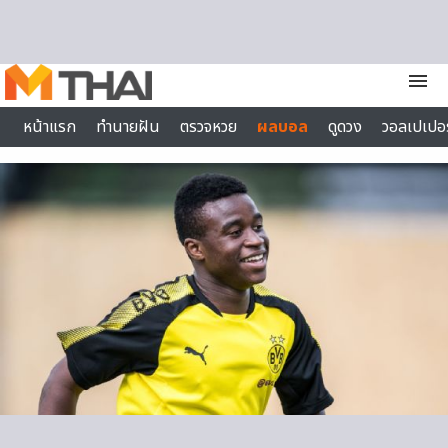
Skip to content
menu
หน้าแรก
ทำนายฝัน
ตรวจหวย
ผลบอล
ดูดวง
วอลเปเปอร
ไลฟ์สไตล์