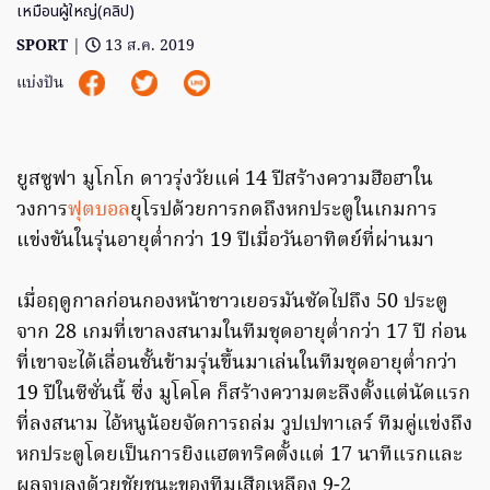
เหมือนผู้ใหญ่(คลิป)
SPORT
|
13 ส.ค. 2019
แบ่งปัน
ยูสซูฟา มูโกโก ดาวรุ่งวัยแค่ 14 ปีสร้างความฮือฮาใน
วงการ
ฟุตบอล
ยุโรปด้วยการกดถึงหกประตูในเกมการ
แข่งขันในรุ่นอายุต่ำกว่า 19 ปีเมื่อวันอาทิตย์ที่ผ่านมา
เมื่อฤดูกาลก่อนกองหน้าชาวเยอรมันซัดไปถึง 50 ประตู
จาก 28 เกมที่เขาลงสนามในทีมชุดอายุต่ำกว่า 17 ปี ก่อน
ที่เขาจะได้เลื่อนชั้นข้ามรุ่นขึ้นมาเล่นในทีมชุดอายุต่ำกว่า
19 ปีในซีซั่นนี้ ซึ่ง มูโคโค ก็สร้างความตะลึงตั้งแต่นัดแรก
ที่ลงสนาม ไอ้หนูน้อยจัดการถล่ม วูปเปทาเลร์ ทีมคู่แข่งถึง
หกประตูโดยเป็นการยิงแฮตทริคตั้งแต่ 17 นาทีแรกและ
ผลจบลงด้วยชัยชนะของทีมเสือเหลือง 9-2