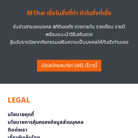
MThai เชื่อในสิ่งที่ทำ ทำในสิ่งที่เชื่อ
รับข่าวสารเลขมงคล สถิติเลขดัง ดวงรายวัน รายเดือน รายปี
พร้อมแนะนำวิธีเสริมดวง
ลุ้นรับรางวัลจากกิจกรรมเสริมความเป็นมงคลให้กับตัวท่านเอง
เปิดสมัครสมาชิก (ฟรี) เร็วๆนี้
LEGAL
นโยบายคุกกี้
นโยบายการคุ้มครองข้อมูลส่วนบุคคล
ติดต่อเรา
เกี่ยวกับเอ็มไทย