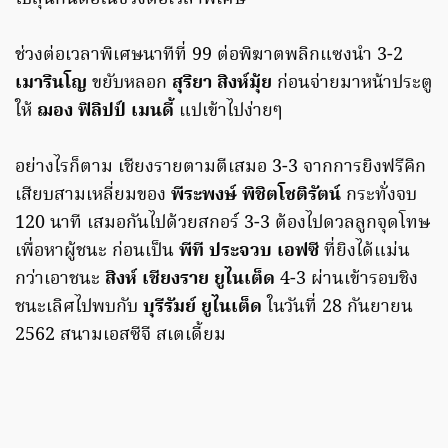
ช่วงต่อเวลาพิเศษนาทีที่ 99 ต่อพิฆาตพลิกแซงนำ 3-2
เมารินโญ
ขยับหลอก
สุริยา สิงห์มุ้ย
ก่อนจ่ายมาหน้าประตู
ให้
ฌอง ฟิลิปป์ เมนดี้
แปเข้าไปง่ายๆ
อย่างไรก็ตาม เชียงรายตามตีเสมอ 3-3 จากการยิงฟรีคิก
เสียบสามเหลี่ยมของ
พีระพงษ์ พิชิตโชติรัตน์
กระทั่งจบ
120 นาที เสมอกันไปด้วยสกอร์ 3-3 ต้องไปดวลลูกจุดโทษ
เพื่อหาผู้ชนะ ก่อนเป็น
พีที ประจวบ เอฟซี
ที่ยิงได้แม่น
กว่าเอาชนะ
สิงห์ เชียงราย ยูไนเต็ด
4-3 ผ่านเข้ารอบชิง
ชนะเลิศไปพบกับ
บุรีรัมย์ ยูไนเต็ด
ในวันที่ 28 กันยายน
2562 สนามเอสซีจี สเตเดี้ยม