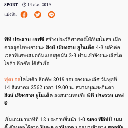
SPORT
|
14 ส.ค. 2019
แบ่งปัน
พีที ประจวบ เอฟซี
สร้างประวัติศาสตร์ให้กับสโมสร เมื่อ
ดวลจุดโทษเอาชนะ
สิงห์ เชียงราย ยูไนเต็ด
4-3 หลังต่อ
เวลาพิเศษเสมอกันแบบสุดมัน 3-3 ผ่านเข้าชิงชนะเลิศโต
โยต้า ลีกคัพ ได้สำเร็จ
ฟุตบอล
โตโยต้า ลีกคัพ 2019 รอบรองชนะเลิศ วันพุธที่
14 สิงหาคม 2562 เวลา 19.00 น. สนามบุณยะจินดา
สิงห์ เชียงราย ยูไนเต็ด
ลงสนามพบกับ
พีที ประจวบ เอฟ
ซี
เริ่มเกมมานาทีที่ 12 ประจวบขึ้นนำ 1-0
ฌอง ฟิลิปป์ เมน
ดี้
ตัดบอลได้จาก
ปิยพล ผานิชกุล
บอลมาเข้าทาง
สกุลชัย