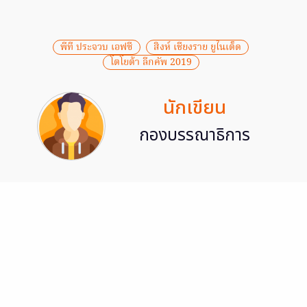
พีที ประจวบ เอฟซี
สิงห์ เชียงราย ยูไนเต็ด
โตโยต้า ลีกคัพ 2019
นักเขียน
กองบรรณาธิการ