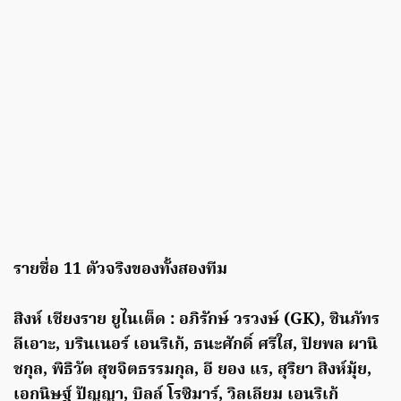
รายชื่อ 11 ตัวจริงของทั้งสองทีม
สิงห์ เชียงราย ยูไนเต็ด : อภิรักษ์ วรวงษ์ (GK), ชินภัทร
ลีเอาะ, บรินเนอร์ เอนริเก้, ธนะศักดิ์ ศรีใส, ปิยพล ผานิ
ชกุล, พิธิวัต สุขจิตธรรมกุล, อี ยอง แร, สุริยา สิงห์มุ้ย,
เอกนิษฐ์ ปัญญา, บิลล์ โรซิมาร์, วิลเลียม เอนริเก้