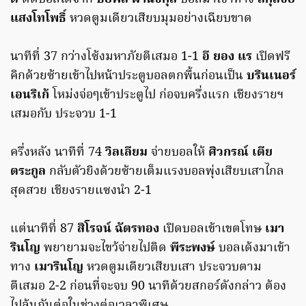
แสงโทโพธิ์
หวดตูมเดียวเสียบมุมอย่างเฉียบขาด
นาทีที่ 37 กว่างโซ้งมหาภัยตีเสมอ 1-1
อี ยอง แร
เปิดฟรี
คิกด้วยซ้ายเข้าไปหน้าประตูบอลตกพื้นก่อนเป็น
บรินเนอร์
เอนริเก้
โหม่งจ่อๆเข้าประตูไป ก่อจบครึ่งแรก เชียงรายฯ
เสมอกับ ประจวบ 1-1
ครึ่งหลัง นาทีที่ 74
วิลเลียม
จ่ายบอลให้
ศิวกรณ์ เตีย
ตระกูล
กลับตัวยิงด้วยซ้ายเต็มแรงบอลพุ่งเสียบเสาไกล
สุดสวย เชียงรายแซงนำ 2-1
แต่นาทีที่ 87
สิโรจน์ ฉัตรทอง
เปิดบอลเข้าเขตโทษ
เมา
รินโญ
พยายามจะไขว้จ่ายไปติด
พีระพงษ์
บอลเด้งมาเข้า
ทาง
เมารินโญ
หวดตูมเดียวเสียบเสา ประจวบตาม
ตีเสมอ 2-2 ก่อนที่จะจบ 90 นาทีด้วยสกอร์ดังกล่าว ต้อง
ไปลุ้นกันต่อในช่วงต่อเวลาพิเศษ