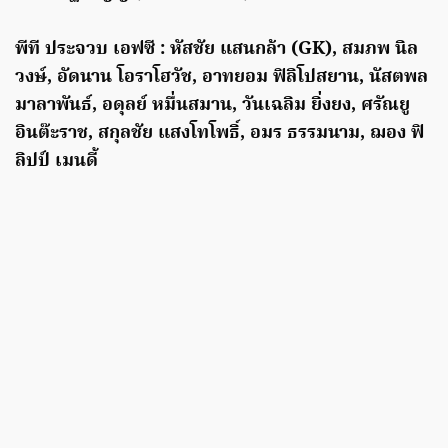
พีที ประจวบ เอฟซี : หัสชัย แสนกล้า (GK), สมภพ นิล
วงษ์, อัดนาน โอราโฮวัช, อาทยอม ฟิลิโปสยาน, นัสตพล
มาลาพันธ์, อดุลย์ หมื่นสมาน, วันเฉลิม ยิ่งยง, ศรัณยู
อินต๊ะราช, สกุลชัย แสงโทโพธิ์, อมร ธรรมนาม, ฌอง ฟิ
ลิปป์ เมนดี้