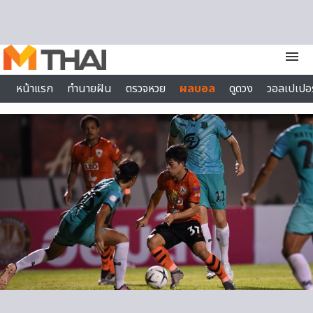
Skip to content
menu
หน้าแรก
ทำนายฝัน
ตรวจหวย
ผลบอล
ดูดวง
วอลเปเปอร
ไลฟ์สไตล์