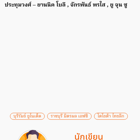
ประทุมวงศ์ – ยานนิค โบลี , จักรพันธ์ พรใส , ยู จุน ซู
บุรีรัมย์ ยูไนเต็ด
ราชบุรี มิตรผล เอฟซี
โตโยต้า ไทยลีก
นักเขียน