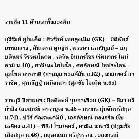
รายชื่อ 11 ตัวแรกทั้งสองทีม
บุรีรัมย์ ยูไนเต็ด : ศิวรักษ์ เทศสูงเนิน (GK) – ชิติพัทธ์
แทนกลาง , อันเดรส ตูเญซ , พรรษา เหมวิบูลย์ – นฤ
บดินทร์ วีรวัฒโนดม , เควิน อินเกรโซร (รัตนากร ใหม่
คามิ น.40) , ฮาจิเมะ โฮโซไก , ศศลักษณ์ ไหประโคน –
สุภโชค สารชาติ (แรสมุส ยอนส์สัน น.82) , นาสเซอร์ บา
ราซิต , ศุภณัฏฐ์ เหมือนตา (ศุภชัย ใจเด็ด น.65)
ราชบุรี มิตรผลฯ : กิตติพงศ์ ภูแถวเชือก (GK) – ศิลา ศรี
กำปัง (ลอสเซมี คาราบูเอ น.46 – นรากร นุ่มจันทร์สกุล
น.74) , ปวีร์ ตัณฑะเตมีย์ , เอกลักษณ์ ทองกริต (ใบ
เหลือง น.41) – ฟิลิป โรลเลอร์ , อามิน นาซารี (ปฐมชัย
เสือสกุล น.46) , กฤษณนน ศรีสุวรรณ , อลงกรณ์