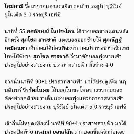
ใหม่คามิ
วิ่งมาจากแถวสองยิงบอลเข้าประตูไป บุรีรัมย์
ยูไนเต็ด 3-0 ราชบุรี เอฟซี
นาทีที่ 55
ศศลักษณ์ ไหประโคน
ได้วางบอลจากแดนหลัง
อีกครั้ง
สุภโชค สารชาติ
แตะบอลออกซ้ายให้
ศุภณัฏฐ์
เหมือนตา
เก็บบอลได้ก่อนที่จะจ่ายบอลไปทางขวาหน้าเขต
โทษให้พี่ชาย
สุภโชค สารชาติ
วิ่งมาซัดบอลพุ่งหายเข้า
ประตูไปอย่างสวยงาม ปราสาทสายฟ้า ทิ้งห่าง 4-0
จากนั้นนาทีที่ 90+1 ปราสาทสายฟ้า มาได้ประตูเพิ่ม
นฤ
บดินทร์ วีรวัฒโนดม
ได้บอลในเขตโทษทางขวาก่อนจะ
ต้องท่ากดด้วยขวาเต็มแรงบอลพุ่งแหวกอากาศหายเข้า
ประตูไปอย่างสวยงาม บุรีรัมย์ ยูไนเต็ด 5-0 ราชบุรี เอฟซี
เจ้าถิ่นไม่หยุดเพียงนี้ นาทีที่ 90+4 ปราสาทสายฟ้า มาได้
ประตูปิดท้าย
แรสมุส ยอนส์สัน
ลากบอลขึ้นหน้าก่อนจะ