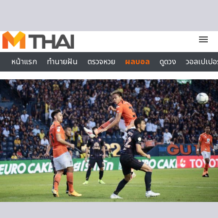
Skip to content
menu
หน้าแรก
ทำนายฝัน
ตรวจหวย
ผลบอล
ดูดวง
วอลเปเปอร
ไลฟ์สไตล์