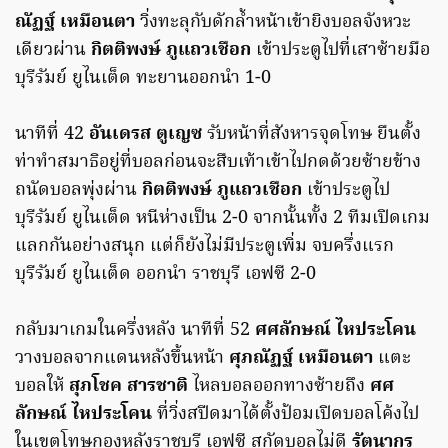
ณัฏฐ์ เหมือนตา
วิ่งทะลุกับดักล้ำหน้าเข้ายิงบอลจังหวะ
เดียวผ่าน
กิตติพงษ์ ภูแถวเชือก
เข้าประตูไปที่เสาซ้ายมือ
บุรีรัมย์ ยูไนเต็ด ทะยานออกนำ 1-0
นาทีที่ 42
อันเดรส ตูเญซ
รับหน้าที่สังหารจุดโทษ ยืนตั้ง
ท่าทำสมาธิอยู่ที่บอลก่อนจะสืบเท้าเข้าไปกดด้วยซ้ายข้าง
ถนัดบอลพุ่งผ่าน
กิตติพงษ์ ภูแถวเชือก
เข้าประตูไป
บุรีรัมย์ ยูไนเต็ด หนีห่างเป็น 2-0 จากนั้นทั้ง 2 ทีมเปิดเกม
แลกกันอย่างสนุก แต่ก็ยังไม่มีประตูเพิ่ม จบครึ่งแรก
บุรีรัมย์ ยูไนเต็ด ออกนำ ราชบุรี เอฟซี 2-0
กลับมาเกมในครึ่งหลัง นาทีที่ 52
ศศลักษณ์ ไหประโคน
วางบอลจากแดนหลังขึ้นหน้า
ศุภณัฏฐ์ เหมือนตา
แตะ
บอลให้
สุภโชค สารชาติ
ไหลบอลออกทางซ้ายถึง
ศศ
ลักษณ์ ไหประโคน
ที่วิ่งสปีดมาได้ตั้งป้อมเปิดบอลโค้งไป
ในเขตโทษกองหลังราชบุรี เอฟซี สกัดบอลไม่ดี
รัตนากร