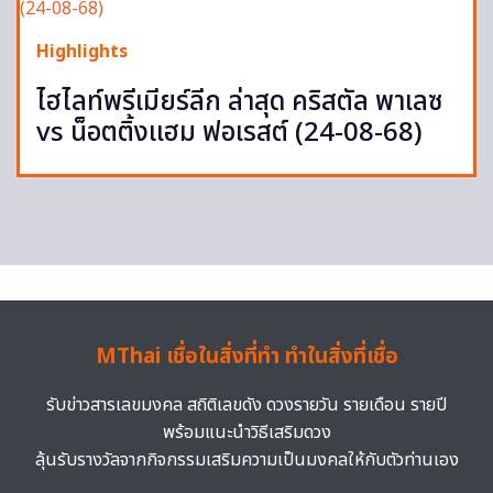
Highlights
ไฮไลท์พรีเมียร์ลีก ล่าสุด คริสตัล พาเลซ
vs น็อตติ้งแฮม ฟอเรสต์ (24-08-68)
MThai เชื่อในสิ่งที่ทำ ทำในสิ่งที่เชื่อ
รับข่าวสารเลขมงคล สถิติเลขดัง ดวงรายวัน รายเดือน รายปี
พร้อมแนะนำวิธีเสริมดวง
ลุ้นรับรางวัลจากกิจกรรมเสริมความเป็นมงคลให้กับตัวท่านเอง