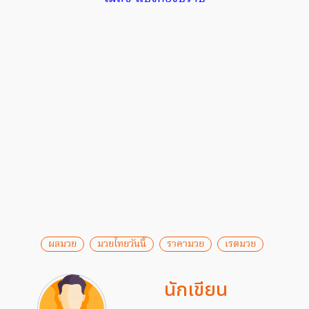
ผลมวย
มวยไทยวันนี้
ราคามวย
เรตมวย
นักเขียน