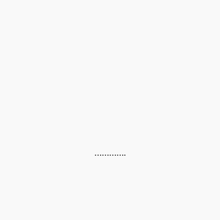
………….