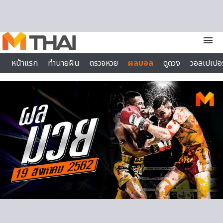
Skip to content
menu
หน้าแรก
ทำนายฝัน
ตรวจหวย
ผลบอล
ดูดวง
วอลเปเปอร
ไลฟ์สไตล์