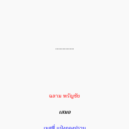
………….
ฉลาม พรัญชัย
เสมอ
เมสซี่ แป๋งกองปราบ