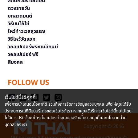
สถิติหวยรายเดือน
ดวงรายวัน
บทสวดมนต์
วิธีบนไอ้ไข่
ไหว้ท้าวเวสสุวรรณ
วิธีไหว้วัดแขก
วอลเปเปอร์พระแม่ลักษมี
วอลเปเปอร์ ฟรี
สีมงคล
FOLLOW US
เว็บไซต์นี้ใช้คุกกี้
เพื่อการนำเสนอเนื้อหาที่ดี รวมถึงการจัดการข้อมูลส่วนบุคคล เพื่อให้คุณได้รับ
ประสบการณ์ที่ดีบนบริการของเว็บไซต์เรา หากคุณใช้บริการเว็บไซต์นี้ต่อไปโดย
ไม่มีการปรับตั้งค่าใดๆนั้น แสดงว่าคุณยอมรับนโยบายคุกกี้และนโยบายส่วน
บุคคลของเรา
Copyright © 2016
MThai.com All rights reserved. หมายเลขทะเบียนการค้า