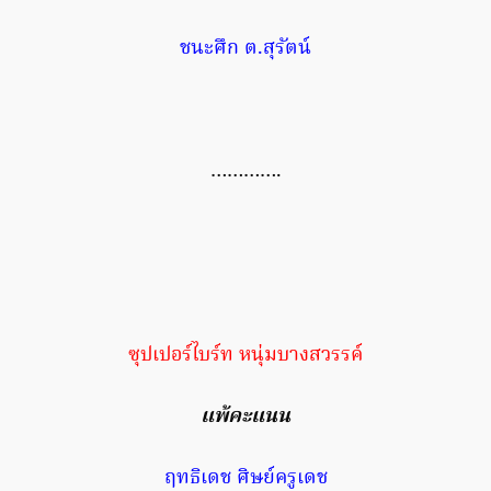
ชนะศึก ต.สุรัตน์
………….
ซุปเปอร์ไบร์ท หนุ่มบางสวรรค์
แพ้คะแนน
ฤทธิเดช ศิษย์ครูเดช