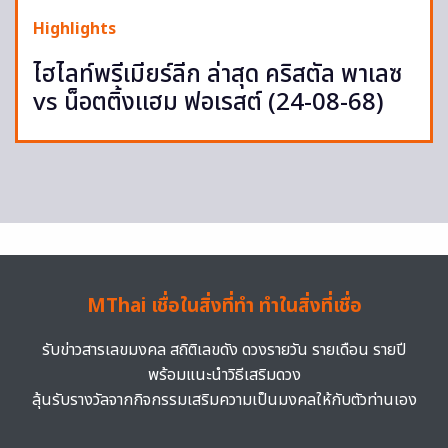
Highlights
ไฮไลท์พรีเมียร์ลีก ล่าสุด คริสตัล พาเลซ
vs น็อตติ้งแฮม ฟอเรสต์ (24-08-68)
MThai เชื่อในสิ่งที่ทำ ทำในสิ่งที่เชื่อ
รับข่าวสารเลขมงคล สถิติเลขดัง ดวงรายวัน รายเดือน รายปี
พร้อมแนะนำวิธีเสริมดวง
ลุ้นรับรางวัลจากกิจกรรมเสริมความเป็นมงคลให้กับตัวท่านเอง