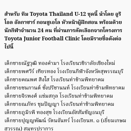
สำหรับ ทีม Toyota Thailand U-12 ชุดนี้ นำโดย อูริ
โอล อัลกาซาร์ กอนซูเอโล หัวหน้าผู้ฝึกสอน พร้อมด้วย
นักกีฬาจำนวน 24 คน ที่ผ่านการคัดเลือกจากโครงการ
Toyota Junior Football Clinic โดยมีรายชื่อดังต่อ
ไปนี้
เด็กชายณัฐวุฒิ ทองคำมา โรงเรียนวชิราลัยเชียงใหม่
เด็กชายพศวีร์ เฑียรทอง โรงเรียนกีฬาจังหวัดสุพรรณบุรี
เด็กชายคณพศ สิงใส โรงเรียนท่าข้ามพิทยาคม
เด็กชายชนกานต์ ชั่งปรีชานนท์ โรงเรียนท่าข้ามพิทยาคม
เด็กชายจิรพงศ์ แช่มสกุล โรงเรียนท่าข้ามพิทยาคม
เด็กชายณภัทร ชุมปัญญา โรงเรียนท่าข้ามพิทยาคม
เด็กชายภูมิรพี ทองสุข โรงเรียนอัสสัมชัญธนบุรี
เด็กชายปุญญพัฒน์ รัตนจันทร์ โรงเรียนท. ๑ (เยี่ยมเกษม
สุวรรณ) สมุทรปราการ