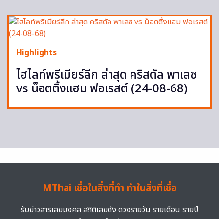
Highlights
ไฮไลท์พรีเมียร์ลีก ล่าสุด คริสตัล พาเลซ
vs น็อตติ้งแฮม ฟอเรสต์ (24-08-68)
MThai เชื่อในสิ่งที่ทำ ทำในสิ่งที่เชื่อ
รับข่าวสารเลขมงคล สถิติเลขดัง ดวงรายวัน รายเดือน รายปี