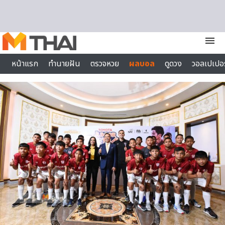
Skip to content
menu
หน้าแรก
ทำนายฝัน
ตรวจหวย
ผลบอล
ดูดวง
วอลเปเปอร
ไลฟ์สไตล์