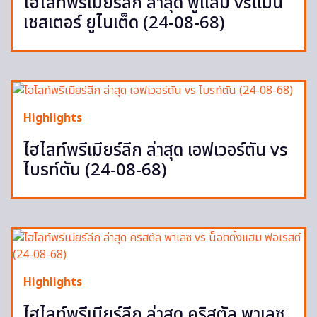
ไฮไลท์พรีเมียร์ลีก ล่าสุด ฟูแล่ม vsแมน
เชสเตอร์ ยูไนเต็ด (24-08-68)
Highlights
ไฮไลท์พรีเมียร์ลีก ล่าสุด เอฟเวอร์ตัน vs
ไบรท์ตัน (24-08-68)
Highlights
ไฮไลท์พรีเมียร์ลีก ล่าสุด คริสตัล พาเลซ