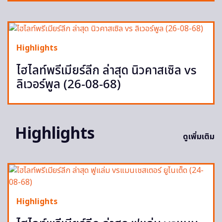
Highlights
ไฮไลท์พรีเมียร์ลีก ล่าสุด นิวคาสเซิล vs
ลิเวอร์พูล (26-08-68)
Highlights
ดูเพิ่มเติม
Highlights