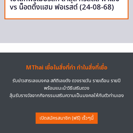
vs น็อตติ้งแฮม ฟอเรสต์ (24-08-68)
MThai เชื่อในสิ่งที่ทำ ทำในสิ่งที่เชื่อ
รับข่าวสารเลขมงคล สถิติเลขดัง ดวงรายวัน รายเดือน รายปี
พร้อมแนะนำวิธีเสริมดวง
ลุ้นรับรางวัลจากกิจกรรมเสริมความเป็นมงคลให้กับตัวท่านเอง
เปิดสมัครสมาชิก (ฟรี) เร็วๆนี้