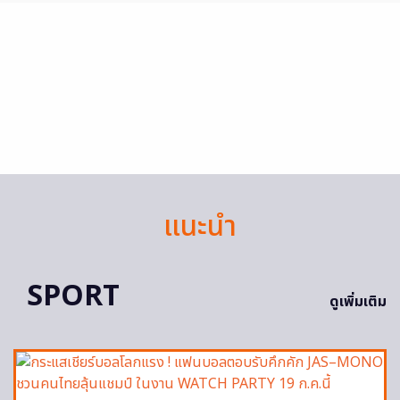
แนะนำ
SPORT
ดูเพิ่มเติม