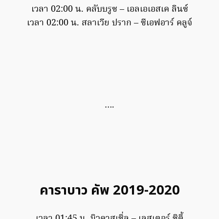
เวลา 02:00 น. คลับบรูซ – เอลเอเอสเค ลินซ์
เวลา 02:00 น. สลาเวีย ปราก – ซีเอฟอาร์ คลูจ์
….
คาราบาว คัพ 2019-2020
เวลา 01:45 น. นิวคาสเซิ่ล – เลสเตอร์ ซิตี้