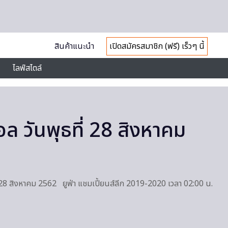
สินค้าแนะนำ
เปิดสมัครสมาชิก (ฟรี) เร็วๆ นี้
ไลฟ์สไตล์
 วันพุธที่ 28 สิงหาคม
28 สิงหาคม 2562 ยูฟ่า แชมเปี้ยนส์ลีก 2019-2020 เวลา 02:00 น.