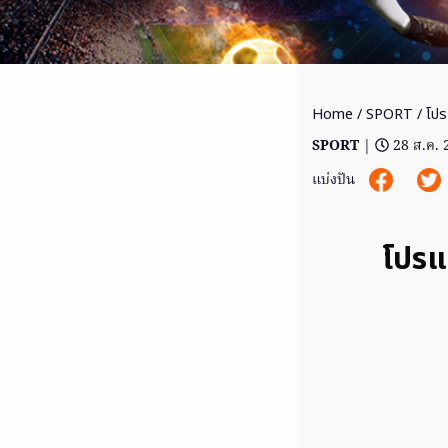
Home
/
SPORT
/ โปร
SPORT
|
28 ส.ค.
แบ่งปัน
โปรแ