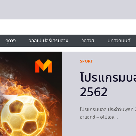
ดูดวง
วอลเปเปอร์เสริมดวง
วัดสวย
บทสวดมนต์
SPORT
โปรแกรมบอล
2562
โปรแกรมบอล ประจำวันพุธที่ 
อาแจกซ์ – อโปเอล…