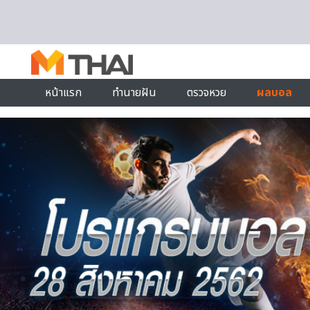
Skip to content
หน้าแรก
ทำนายฝัน
ตรวจหวย
ผลบอล