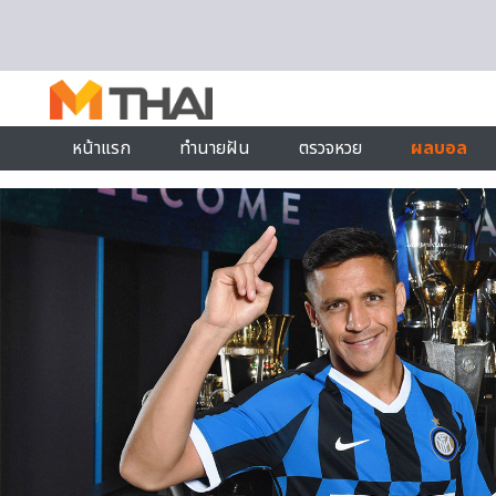
Skip to content
หน้าแรก
ทำนายฝัน
ตรวจหวย
ผลบอล