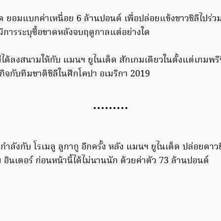
 ยอมแบกค่าเหนื่อย 6 ล้านปอนด์ เพื่อปล่อยแข้งชาวชิลีไปร่วม
มีการระบุซื้อขาดหลังจบฤดูกาลแต่อย่างใด
่ได้ลงสนามให้กับ แมนฯ ยูไนเต็ด สักเกมเดียวในตั้งแต่เกมพรีซี
ารกิจกับทีมชาติชิลีในศึกโคปา อเมริกา 2019
………
กำลังกับ โรเมลู ลูกากู อีกครั้ง หลัง แมนฯ ยูไนเต็ด ปล่อยดาว
 อินเตอร์ ก่อนหน้านี้ได้ไม่นานนัก ด้วยค่าตัว 73 ล้านปอนด์