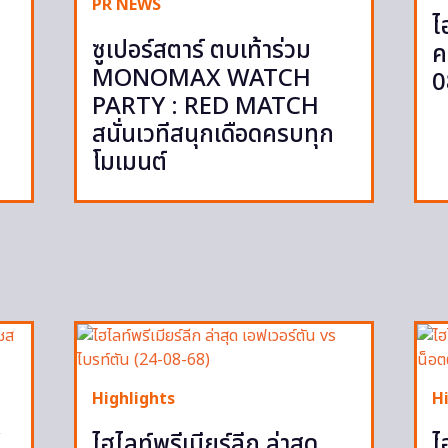
PR NEWS
ไ
ซูเปอร์สตาร์ ตบเท้าร่วม
ค
MONOMAX WATCH
0
PARTY : RED MATCH
สนั่นเวทีสนุกเดือดครบทุก
โมเมนต์
Highlights
H
ู
ไฮไลท์พรีเมียร์ลีก ล่าสุด
ไ