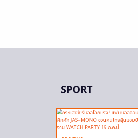
SPORT