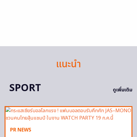
แนะนำ
SPORT
ดูเพิ่มเติม
PR NEWS