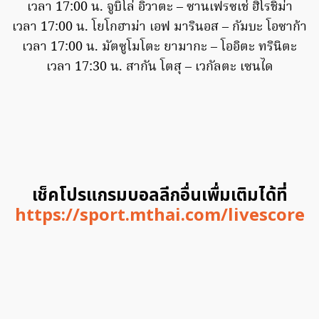
เวลา 17:00 น. จูบิโล่ อิวาตะ – ซานเฟรซเช่ ฮิโรชิม่า
เวลา 17:00 น. โยโกฮาม่า เอฟ มารินอส – กัมบะ โอซาก้า
เวลา 17:00 น. มัตซูโมโตะ ยามากะ – โออิตะ ทรินิตะ
เวลา 17:30 น. สากัน โตสุ – เวกัลตะ เซนได
เช็คโปรแกรมบอลลีกอื่นเพื่มเติมได้ที่
https://sport.mthai.com/livescore