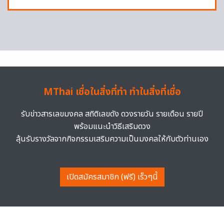
MThai เชื่อในสิ่งที่ทำ ทำในสิ่งที่เชื่อ
รับข่าวสารเลขมงคล สถิติเลขดัง ดวงรายวัน รายเดือน รายปี
พร้อมแนะนำวิธีเสริมดวง
ลุ้นรับรางวัลจากกิจกรรมเสริมความเป็นมงคลให้กับตัวท่านเอง
เปิดสมัครสมาชิก (ฟรี) เร็วๆนี้