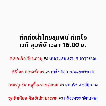
ศึกท่อน้ำไทยลุมพินี ทีเคโอ
เวที ลุมพินี เวลา 16:00 น.
ดีเซลเล็ก รัตนภานุ
vs
เพชรแสนแสบ ส.จารุวรรณ
ศิริโชค ศ.พงษ์อมร
vs
เผด็จน้อย ต.หมอตะพาน
เพชรภูเงิน หมูปิ้งอร่อยจุงเบย
vs
คมกริช อ.ขวัญทอง
ขุนศึกน้อย ศิษย์แก้วประพล
vs
กริซเพชร รัตนภานุ