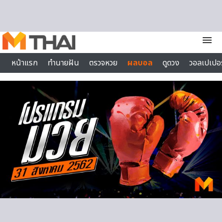
Skip to content
menu
หน้าแรก
ทำนายฝัน
ตรวจหวย
ผลบอล
ดูดวง
วอลเปเปอร
ไลฟ์สไตล์