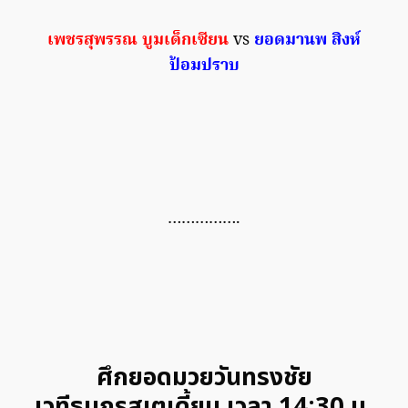
เพชรสุพรรณ บูมเด็กเซียน
vs
ยอดมานพ สิงห์
ป้อมปราบ
…………….
ศึกยอดมวยวันทรงชัย
เวทีธนกรสเตเดี้ยม เวลา 14:30 น.