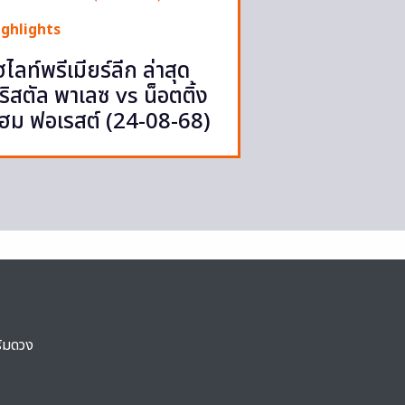
ighlights
ฮไลท์พรีเมียร์ลีก ล่าสุด
ริสตัล พาเลซ vs น็อตติ้ง
ฮม ฟอเรสต์ (24-08-68)
ริมดวง