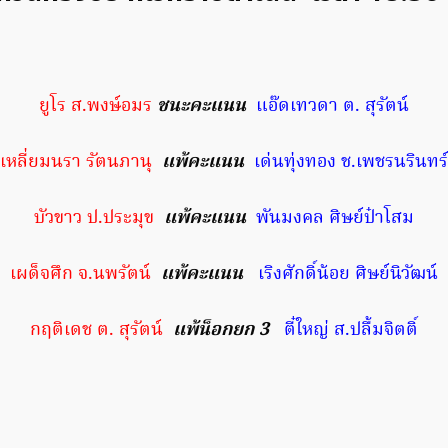
ยูโร ส.พงษ์อมร
ชนะคะแนน
แอ๊ดเทวดา ต. สุรัตน์
เหลี่ยมนรา รัตนภานุ
แพ้คะแนน
เด่นทุ่งทอง ช.เพชรนรินทร์
บัวขาว ป.ประมุข
แพ้คะแนน
พันมงคล ศิษย์ป๋าโสม
เผด็จศึก จ.นพรัตน์
แพ้คะแนน
เริงศักดิ์น้อย ศิษย์นิวัฒน์
กฤติเดช ต. สุรัตน์
แพ้น็อกยก 3
ตี๋ใหญ่ ส.ปลื้มจิตติ์