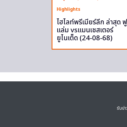
Highlights
ไฮไลท์พรีเมียร์ลีก ล่าสุด ฟ
แล่ม vsแมนเชสเตอร์
ยูไนเต็ด (24-08-68)
รับข่