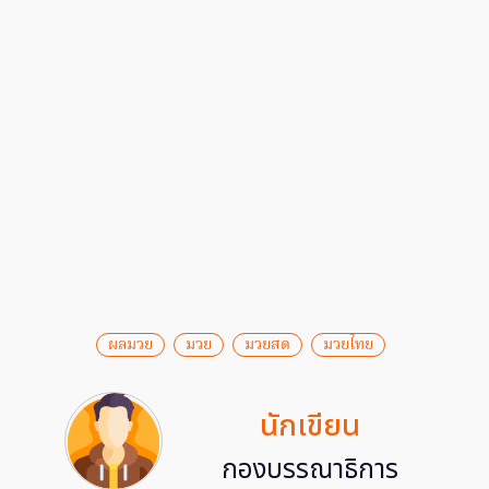
ผลมวย
มวย
มวยสด
มวยไทย
นักเขียน
กองบรรณาธิการ