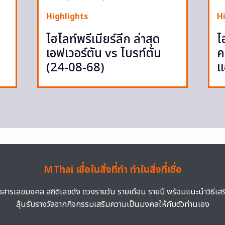
Highlights
H
ู
ไฮไลท์พรีเมียร์ลีก ล่าสุด
ไ
เอฟเวอร์ตัน vs ไบรท์ตัน
ค
(24-08-68)
แ
MThai เชื่อในสิ่งที่ทำ ทำในสิ่งที่เชื่อ
าวสารเลขมงคล สถิติเลขดัง ดวงรายวัน รายเดือน รายปี พร้อมแนะนำวิธีเส
ลุ้นรับรางวัลจากกิจกรรมเสริมความเป็นมงคลให้กับตัวท่านเอง