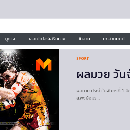
ดูดวง
วอลเปเปอร์เสริมดวง
วัดสวย
บทสวดมนต์
SPORT
ผลมวย วันจ
ผลมวย ประจำวันจันทร์ที่ 1 ม
ส.พงษ์อมร…