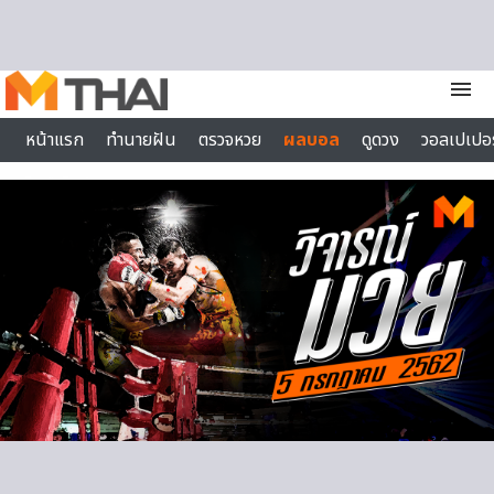
Skip to content
menu
หน้าแรก
ทำนายฝัน
ตรวจหวย
ผลบอล
ดูดวง
วอลเปเปอร
ไลฟ์สไตล์