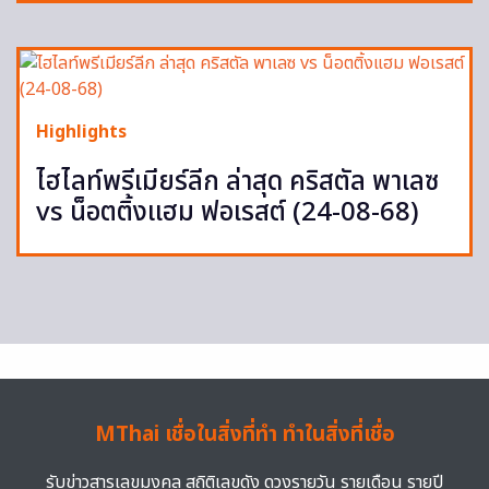
Highlights
ไฮไลท์พรีเมียร์ลีก ล่าสุด คริสตัล พาเลซ
vs น็อตติ้งแฮม ฟอเรสต์ (24-08-68)
MThai เชื่อในสิ่งที่ทำ ทำในสิ่งที่เชื่อ
รับข่าวสารเลขมงคล สถิติเลขดัง ดวงรายวัน รายเดือน รายปี