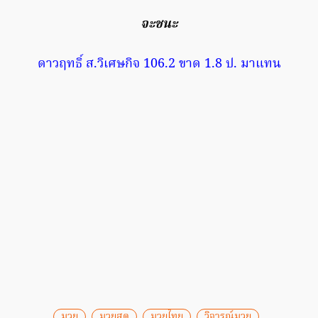
จะชนะ
ดาวฤทธิ์ ส.วิเศษกิจ 106.2 ขาด 1.8 ป. มาแทน
มวย
มวยสด
มวยไทย
วิจารณ์มวย