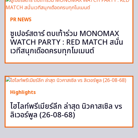
PR NEWS
ซูเปอร์สตาร์ ตบเท้าร่วม MONOMAX
WATCH PARTY : RED MATCH สนั่น
เวทีสนุกเดือดครบทุกโมเมนต์
Highlights
ไฮไลท์พรีเมียร์ลีก ล่าสุด นิวคาสเซิล vs
ลิเวอร์พูล (26-08-68)