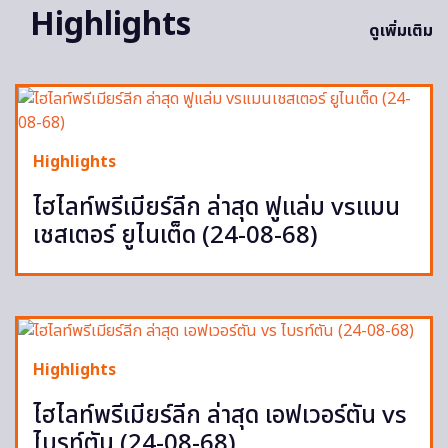
Highlights
ดูเพิ่มเติม
Highlights
ไฮไลท์พรีเมียร์ลีก ล่าสุด ฟูแล่ม vsแมน
เชสเตอร์ ยูไนเต็ด (24-08-68)
Highlights
ไฮไลท์พรีเมียร์ลีก ล่าสุด เอฟเวอร์ตัน vs
ไบรท์ตัน (24-08-68)