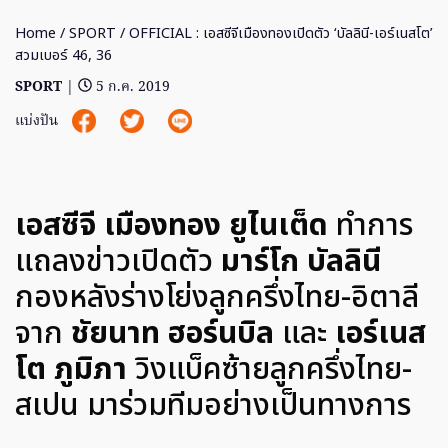
Home
/
SPORT
/ OFFICIAL : เอสซีจีเมืองทองเปิดตัว ‘บัลลินี-เอร์เนสโต’
สวมเบอร์ 46, 36
SPORT
|
5 ก.ค. 2019
แบ่งปัน
เอสซีจี เมืองทอง ยูไนเต็ด
ทำการ
แถลงข่าวเปิดตัว
มาร์โก บัลลินี
กองหลังร่างโย่งลูกครึ่งไทย-อิตาลี
จาก
ชัยนาท ฮอร์นบิล
และ
เอร์เนส
โต ภูมิภา
วิงแบ็คซ้ายลูกครึ่งไทย-
สเปน มาร่วมทีมอย่างเป็นทางการ