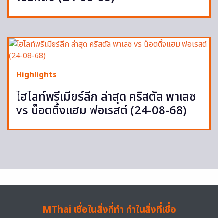
Highlights
ไฮไลท์พรีเมียร์ลีก ล่าสุด คริสตัล พาเลซ
vs น็อตติ้งแฮม ฟอเรสต์ (24-08-68)
MThai เชื่อในสิ่งที่ทำ ทำในสิ่งที่เชื่อ