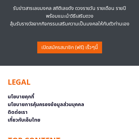
รับข่าวสารเลขมงคล สถิติเลขดัง ดวงรายวัน รายเดือน รายปี
พร้อมแนะนำวิธีเสริมดวง
ลุ้นรับรางวัลจากกิจกรรมเสริมความเป็นมงคลให้กับตัวท่านเอง
เปิดสมัครสมาชิก (ฟรี) เร็วๆนี้
LEGAL
นโยบายคุกกี้
นโยบายการคุ้มครองข้อมูลส่วนบุคคล
ติดต่อเรา
เกี่ยวกับเอ็มไทย