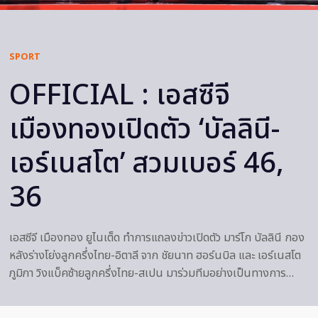
SPORT
OFFICIAL : เอสซีจี
เมืองทองเปิดตัว ‘บัลลินี-
เอร์เนสโต’ สวมเบอร์ 46,
36
เอสซีจี เมืองทอง ยูไนเต็ด ทำการแถลงข่าวเปิดตัว มาร์โก บัลลินี กอง
หลังร่างโย่งลูกครึ่งไทย-อิตาลี จาก ชัยนาท ฮอร์นบิล และ เอร์เนสโต
ภูมิภา วิงแบ็คซ้ายลูกครึ่งไทย-สเปน มาร่วมทีมอย่างเป็นทางการ…