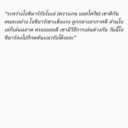
“ระหว่างโจซิมาร์กับโบเล่ (ดราแกน บอสโควิช) เขาดีกัน
คนละอย่าง โจซิมาร์เขาแข็งแรง ลูกกลางอากาศดี ส่วนโบ
เล่ก็เล่นฉลาด ครองบอลดี เขามีวิธีการเล่นต่างกัน วันนี้โจ
ซิมาร์ลงไปก็กดดันแนวรับได้เยอะ”