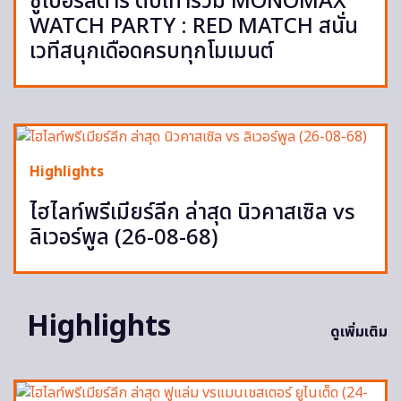
ซูเปอร์สตาร์ ตบเท้าร่วม MONOMAX
WATCH PARTY : RED MATCH สนั่น
เวทีสนุกเดือดครบทุกโมเมนต์
Highlights
ไฮไลท์พรีเมียร์ลีก ล่าสุด นิวคาสเซิล vs
ลิเวอร์พูล (26-08-68)
Highlights
ดูเพิ่มเติม