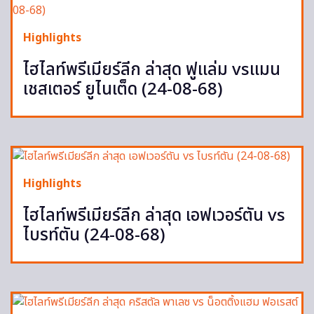
Highlights
ไฮไลท์พรีเมียร์ลีก ล่าสุด ฟูแล่ม vsแมน
เชสเตอร์ ยูไนเต็ด (24-08-68)
Highlights
ไฮไลท์พรีเมียร์ลีก ล่าสุด เอฟเวอร์ตัน vs
ไบรท์ตัน (24-08-68)