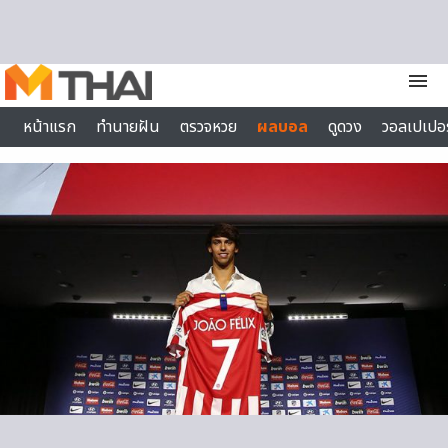
Skip to content
menu
หน้าแรก
ทำนายฝัน
ตรวจหวย
ผลบอล
ดูดวง
วอลเปเปอร
ไลฟ์สไตล์