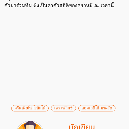
ตัวมาร่วมทีม ซึ่งเป็นค่าตัวสถิติของตราหมี ณ เวลานี้
คริสเตียโน่ โรนัลโด้
เจา เฟลิกซ์
แอตเลติโก้ มาดริด
นักเขียน