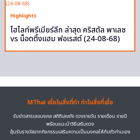
Highlights
ไฮไลท์พรีเมียร์ลีก ล่าสุด คริสตัล พาเลซ
vs น็อตติ้งแฮม ฟอเรสต์ (24-08-68)
MThai เชื่อในสิ่งที่ทำ ทำในสิ่งที่เชื่อ
รับข่าวสารเลขมงคล สถิติเลขดัง ดวงรายวัน รายเดือน รายปี
พร้อมแนะนำวิธีเสริมดวง
ลุ้นรับรางวัลจากกิจกรรมเสริมความเป็นมงคลให้กับตัวท่านเอง