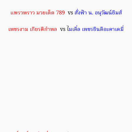
แพรวพราว มวยเด็ด 789
vs
สั่งฟ้า น. อนุวัฒน์ยิมส์
เพชรงาม เกียรติกำพล
vs ไ
มเคิ่ล เพชรยินดีอะคาเดมี่