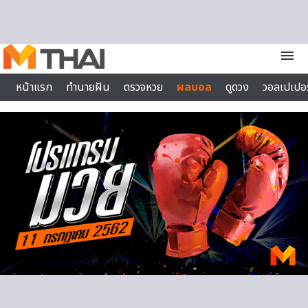
Skip to content
menu
หน้าแรก
ทำนายฝัน
ตรวจหวย
ผลบอล
ดูดวง
วอลเปเปอร
ไลฟ์สไตล์