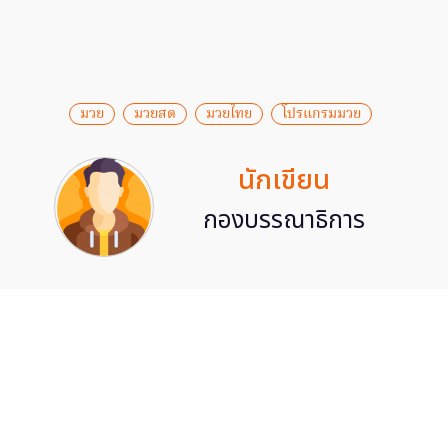
มวย
มวยสด
มวยไทย
โปรแกรมมวย
นักเขียน
กองบรรณาธิการ