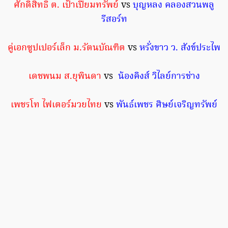
ศักดิ์สิทธิ์ ต. เป้าเปี่ยมทรัพย์
vs
บุญหลง คลองสวนพลู
รีสอร์ท
คู่เอกซูปเปอร์เล็ก ม.รัตนบัณฑิต
vs
หรั่งขาว ว. สังข์ประไพ
เดชพนม ส.ยุพินดา
vs
น้องคิงส์ วิไลย์การช่าง
เพชรโท ไฟเตอร์มวยไทย
vs
พันธ์เพชร ศิษย์เจริญทรัพย์