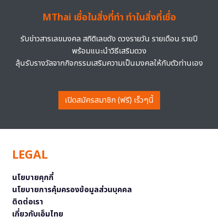
MThai เชื่อในสิ่งที่ทำ ทำในสิ่งที่เชื่อ
รับข่าวสารเลขมงคล สถิติเลขดัง ดวงรายวัน รายเดือน รายปี
พร้อมแนะนำวิธีเสริมดวง
ลุ้นรับรางวัลจากกิจกรรมเสริมความเป็นมงคลให้กับตัวท่านเอง
เปิดสมัครสมาชิก (ฟรี) เร็วๆนี้
LEGAL
นโยบายคุกกี้
นโยบายการคุ้มครองข้อมูลส่วนบุคคล
ติดต่อเรา
เกี่ยวกับเอ็มไทย