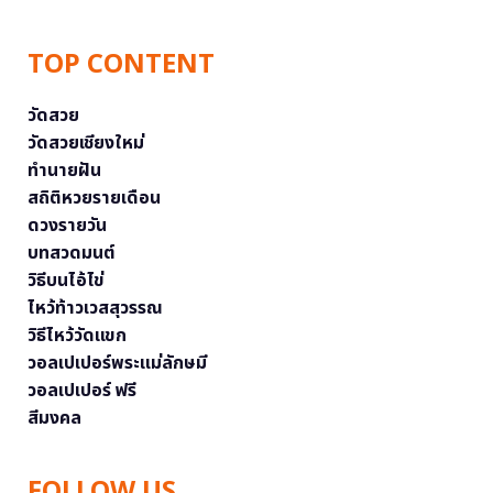
TOP CONTENT
วัดสวย
วัดสวยเชียงใหม่
ทำนายฝัน
สถิติหวยรายเดือน
ดวงรายวัน
บทสวดมนต์
วิธีบนไอ้ไข่
ไหว้ท้าวเวสสุวรรณ
วิธีไหว้วัดแขก
วอลเปเปอร์พระแม่ลักษมี
วอลเปเปอร์ ฟรี
สีมงคล
FOLLOW US