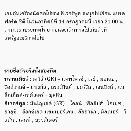
เกมอุ่นเครื่องนัดต่อไปของ ลิเวอร์พูล จะบุกไปเยือน แบรด
ฟอร์ด ซิตี้ ในวันอาทิตย์ที่ 14 กรกฎาคมนี้ เวลา 21.00 น.
ตามเวลาประเทศไทย ก่อนจะเดินทางไปเก็บตัวที่
สหรัฐอเมริกาต่อไป
รายชื่อตัวจริงทั้งสองทีม
ทรานเมียร์ :
เดวีส์ (GK) – แคพไพรซ์ , เรย์ , มอนเธ ,
ริดจ์ฮาลจ์ – แบงก์ส , เพอร์กินส์ , มอร์ริส , เจนนิงส์ , แบ
ล็กเก็ตต์-เทย์เลอร์ – มุลลิน
ลิเวอร์พูล :
มินโญเล่ต์ (GK) – ไคลน์ , ฟิลลิปส์ , โกเมซ ,
ลาลูซี – อ็อกซ์เลด-แชมเบอร์เลน , ลัลลาน่า , มิลเนอร์ – วิ
ลสัน , เคนท์ , บรูวส์เตอร์