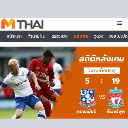
Skip to content
menu
หน้าแรก
ทำนายฝัน
ตรวจหวย
ผลบอล
ดูดวง
วอลเปเปอร
ไลฟ์สไตล์