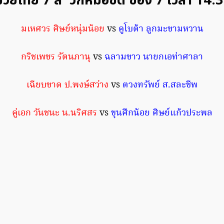
มวยไทย 7 สี วิกหมอชิด ช่อง 7 เวลา 14.3
มเหศวร ศิษย์หนุ่มน้อย
vs
คูโบต้า ลูกมะขามหวาน
กริชเพชร รัตนภานุ
vs
ฉลามขาว นายกเอท่าศาลา
เฉียบขาด ป.พงษ์สว่าง
vs
ตวงทรัพย์ ส.สละชีพ
คู่เอก วันชนะ น.นริศสร
vs
ขุนศึกน้อย ศิษย์แก้วประพล