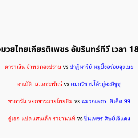
งมวยไทยเกียรติเพชร อัมรินทร์ทีวี เวลา 1
ดาราเงิน จำพลกองปราบ
vs
ปาฎิหาริย์ หมูปิ้งอร่อยจุงเบย
อาณัติ ส.เดชะพันธ์
vs
คมกริช ช.โค้วยู่ฮะอีซูซุ
ชาลาวัน หยกขาวมวยไทยยิม
vs
ฉมวกเพชร ทีเด็ด 99
คู่เอก แปดแสนเล็ก ราชานนท์
vs
ปิ่นเพชร ศิษย์เจ๊แดง