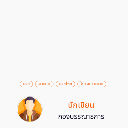
มวย
มวยสด
มวยไทย
โปรแกรมมวย
นักเขียน
กองบรรณาธิการ