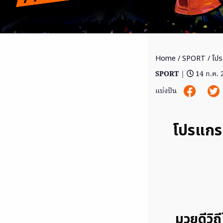
Home
/
SPORT
/ โปร
SPORT
|
14 ก.ค.
แบ่งปัน
โปรแกร
มวยดีวิถ