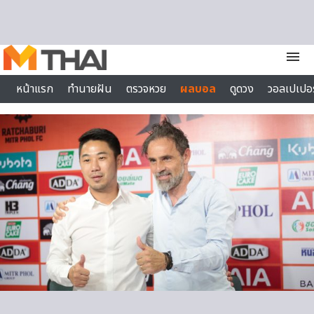
Skip to content
menu
หน้าแรก
ทำนายฝัน
ตรวจหวย
ผลบอล
ดูดวง
วอลเปเปอร
ไลฟ์สไตล์