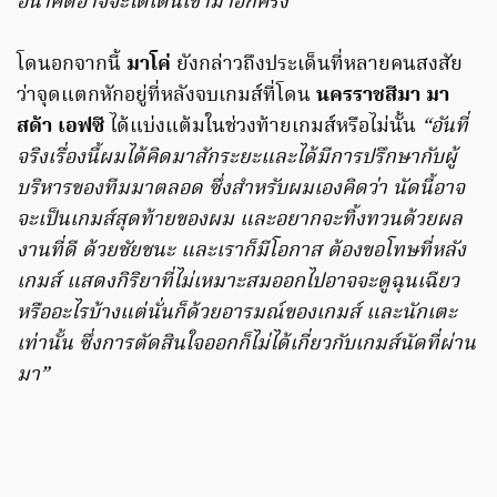
อนาคตอาจจะได้เดินเข้ามาอีกครั้ง”
โดนอกจากนี้
มาโค่
ยังกล่าวถึงประเด็นที่หลายคนสงสัย
ว่าจุดแตกหักอยู่ที่หลังจบเกมส์ที่โดน
นครราชสีมา มา
สด้า เอฟซี
ได้แบ่งแต้มในช่วงท้ายเกมส์หรือไม่นั้น
“อันที่
จริงเรื่องนี้ผมได้คิดมาสักระยะและได้มีการปรึกษากับผู้
บริหารของทีมมาตลอด ซึ่งสำหรับผมเองคิดว่า นัดนี้อาจ
จะเป็นเกมส์สุดท้ายของผม และอยากจะทิ้งทวนด้วยผล
งานที่ดี ด้วยชัยชนะ และเราก็มีโอกาส ต้องขอโทษที่หลัง
เกมส์ แสดงกิริยาที่ไม่เหมาะสมออกไปอาจจะดูฉุนเฉียว
หรืออะไรบ้างแต่นั่นก็ด้วยอารมณ์ของเกมส์ และนักเตะ
เท่านั้น ซึ่งการตัดสินใจออกก็ไม่ได้เกี่ยวกับเกมส์นัดที่ผ่าน
มา”