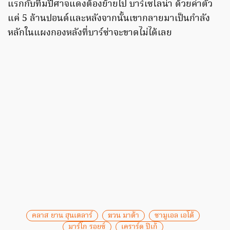
แรกกับทีมปีศาจแดงต้องย้ายไป บาร์เซโลน่า ด้วยค่าตัว
แค่ 5 ล้านปอนด์และหลังจากนั้นเขากลายมาเป็นกำลัง
หลักในแผงกองหลังที่บาร์ซ่าจะขาดไม่ได้เลย
คลาส ยาน ฮุนเตลาร์
ฆวน มาต้า
ซามูเอล เอโต้
มาร์โก รอยซ์
เคราร์ด ปิเก้