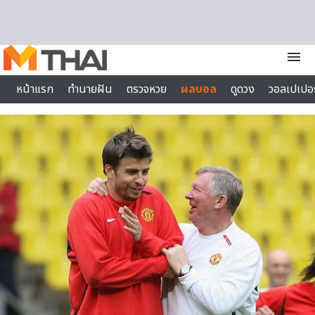
Skip to content
menu
หน้าแรก
ทำนายฝัน
ตรวจหวย
ผลบอล
ดูดวง
วอลเปเปอร
ไลฟ์สไตล์