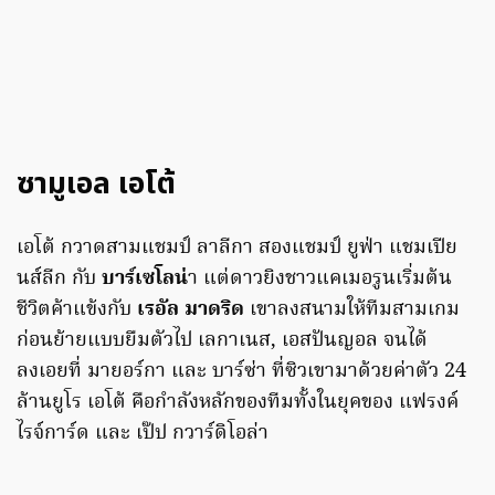
ซามูเอล เอโต้
เอโต้ กวาดสามแชมป์ ลาลีกา สองแชมป์ ยูฟ่า แชมเปีย
นส์ลีก กับ
บาร์เซโลน่
า แต่ดาวยิงชาวแคเมอรูนเริ่มต้น
ชีวิตค้าแข้งกับ
เรอัล มาดริด
เขาลงสนามให้ทีมสามเกม
ก่อนย้ายแบบยืมตัวไป เลกาเนส, เอสปันญอล จนได้
ลงเอยที่ มายอร์กา และ บาร์ซ่า ที่ซิวเขามาด้วยค่าตัว 24
ล้านยูโร เอโต้ คือกำลังหลักของทีมทั้งในยุคของ แฟรงค์
ไรจ์การ์ด และ เป๊ป กวาร์ดิโอล่า