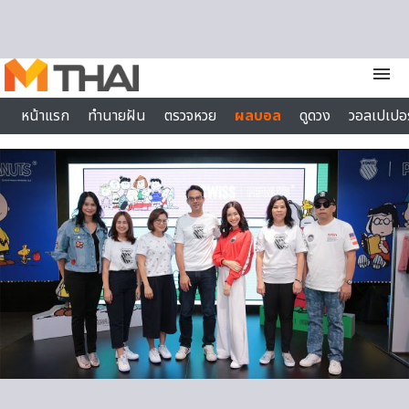
Skip to content
menu
หน้าแรก
ทำนายฝัน
ตรวจหวย
ผลบอล
ดูดวง
วอลเปเปอร
ไลฟ์สไตล์