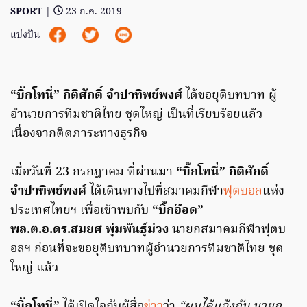
SPORT
|
23 ก.ค. 2019
แบ่งปัน
“บิ๊กโทนี่” กิติศักดิ์ จำปาทิพย์พงศ์
ได้ขอยุติบทบาท ผู้
อำนวยการทีมชาติไทย ชุดใหญ่ เป็นที่เรียบร้อยแล้ว
เนื่องจากติดภาระทางธุรกิจ
เมื่อวันที่ 23 กรกฎาคม ที่ผ่านมา
“บิ๊กโทนี่” กิติศักดิ์
จำปาทิพย์พงศ์
ได้เดินทางไปที่สมาคมกีฬา
ฟุตบอล
แห่ง
ประเทศไทยฯ เพื่อเข้าพบกับ
“บิ๊กอ๊อด”
พล.ต.อ.ดร.สมยศ พุ่มพันธุ์ม่วง
นายกสมาคมกีฬาฟุตบ
อลฯ ก่อนที่จะขอยุติบทบาทผู้อำนวยการทีมชาติไทย ชุด
ใหญ่ แล้ว
“บิ๊กโทนี่”
ได้เปิดใจกับผู้สื่อ
ข่าว
ว่า
“ผมได้แจ้งกับ นายก