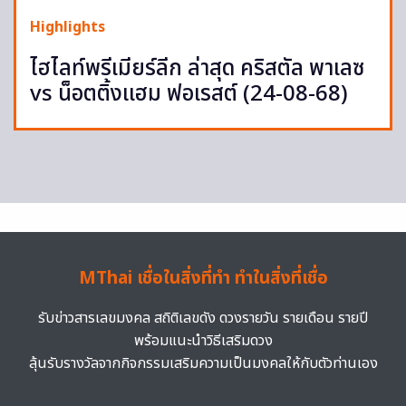
Highlights
ไฮไลท์พรีเมียร์ลีก ล่าสุด คริสตัล พาเลซ
vs น็อตติ้งแฮม ฟอเรสต์ (24-08-68)
MThai เชื่อในสิ่งที่ทำ ทำในสิ่งที่เชื่อ
รับข่าวสารเลขมงคล สถิติเลขดัง ดวงรายวัน รายเดือน รายปี
พร้อมแนะนำวิธีเสริมดวง
ลุ้นรับรางวัลจากกิจกรรมเสริมความเป็นมงคลให้กับตัวท่านเอง