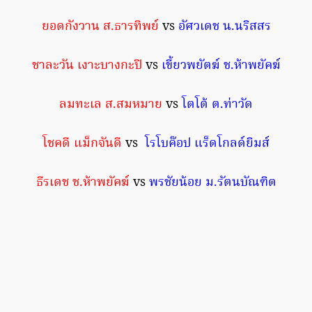
ยอดกังวาน ส.ธารทิพย์
vs
อัศวเดช น.นริสสร
ชาละวัน เงาะบางกะปิ
vs
เขี้ยวพยัตฆ์ ช.ห้าพยัคฆ์
ลมทะเล ส.สมหมาย
vs
โตโต้ ต.ท่าวัด
โชคดี แม็กจันดี
vs
โรโบค๊อป แร็ดโกลด์ยิมส์
ธีรเดช ช.ห้าพยัคฆ์
vs
พรชัยน้อย ม.รัตนบัณฑิต