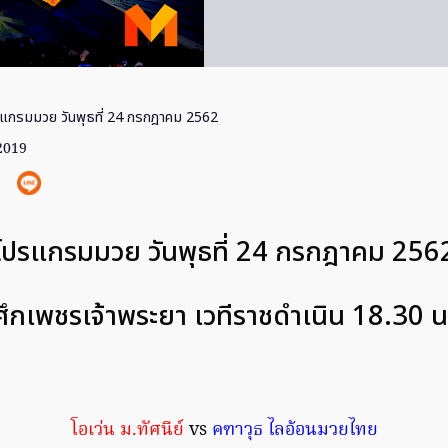
แกรมมวย วันพุธที่ 24 กรกฎาคม 2562
 2019
โปรแกรมมวย วันพุธที่ 24 กรกฎาคม 256
ศึกเพชรเจ้าพระยา เวทีราชดำเนิน 18.30 น
โอเว่น ม.ทัศนีย์
vs
คฑาวุธ ไลอ้อนมวยไทย