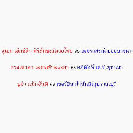
คู่เอก เอ็กซ์ต้า ศิริลักษณ์มวยไทย
vs
เพชรวสรณ์ บอยบางนา
ดวงเทวดา เพชรเข้าพระยา
vs
อภิศักดิ์ เค.ที.ยุทธนา
ปูจ๋า แม็กจันดี
vs
เชอร์บิน กำนันลีณุปราณบุรี