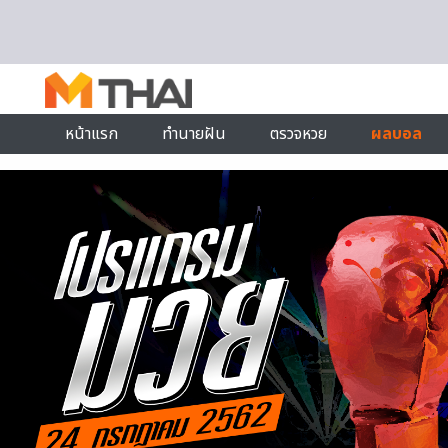
Skip to content
หน้าแรก
ทำนายฝัน
ตรวจหวย
ผลบอล