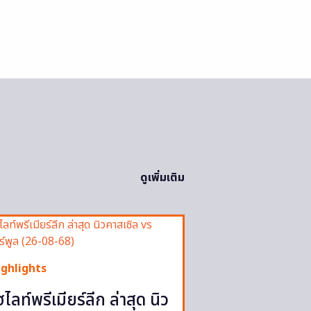
ดูเพิ่มเติม
ighlights
ฮไลท์พรีเมียร์ลีก ล่าสุด นิว