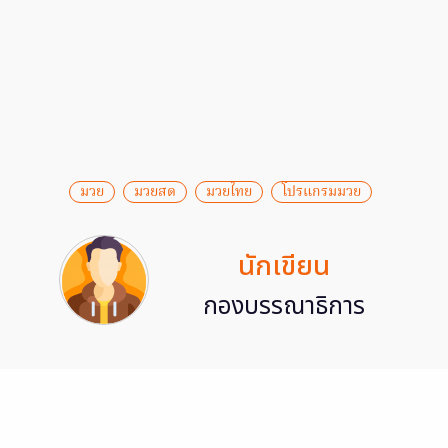
มวย
มวยสด
มวยไทย
โปรแกรมมวย
นักเขียน
กองบรรณาธิการ