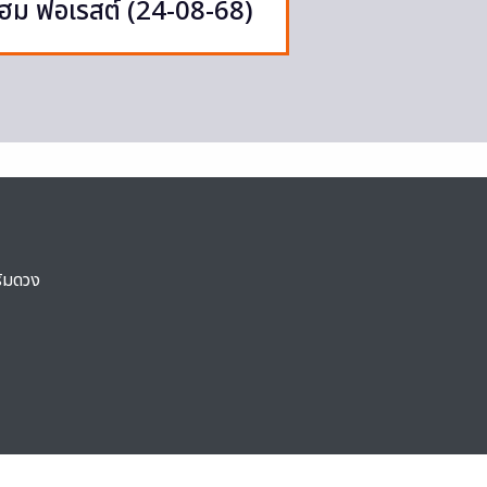
ฮม ฟอเรสต์ (24-08-68)
ริมดวง