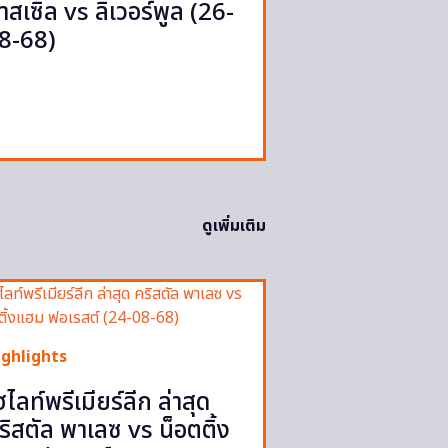
าสเซิล vs ลิเวอร์พูล (26-
8-68)
ดูเพิ่มเติม
ighlights
ฮไลท์พรีเมียร์ลีก ล่าสุด
ริสตัล พาเลซ vs น็อตติ้ง