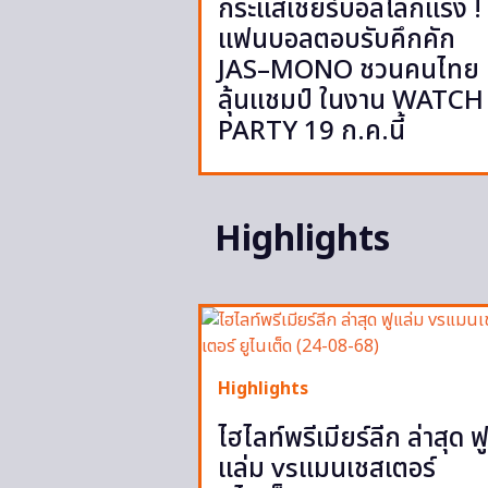
กระแสเชียร์บอลโลกแรง !
แฟนบอลตอบรับคึกคัก
JAS–MONO ชวนคนไทย
ลุ้นแชมป์ ในงาน WATCH
PARTY 19 ก.ค.นี้
Highlights
Highlights
ไฮไลท์พรีเมียร์ลีก ล่าสุด ฟ
แล่ม vsแมนเชสเตอร์