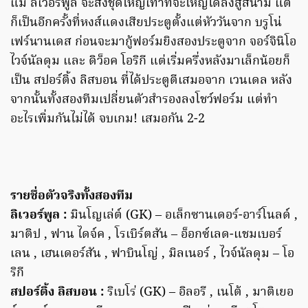
แม้ ลิเวอร์พูล จะส่งชุดใหญ่เท่าที่จะใหญ่ได้ลงสู่สนาม แต่
ก็เป็นอีกครั้งที่หงส์แดงเสียประตูตั้งแต่หัววันจาก บรูโน่
เฟร์นานเดส ก่อนจะมากู้ฟอร์มยิงสองประตูจาก จอร์จินิโอ
ไวจ์นัลดุม และ ดิว็อค โอริกี แต่เริ่มครึ่งหลังมาเล็กน้อยก็
เป็น สปอร์ติ้ง ลิสบอน ที่ได้ประตูตีเสมอจาก เวนเดล หลัง
จากนั้นทั้งสองทีมเปลี่ยนตัวสำรองลงโชว์ฟอร์ม แต่ทำ
อะไรเพิ่มกันไม่ได้ จบเกม! เสมอกัน 2-2
รายชื่อตัวจริงทั้งสองทีม
ลิเวอร์พูล :
มินโญเล่ต์ (GK) – อเล็กซานเดอร์-อาร์โนลด์ ,
มาติป , ฟาน ไดจ์ค , โรเบิร์ตสัน – อ็อกซ์เลด-แชมเบอร์
เลน , เฮนเดอร์สัน , ฟาบินโญ่ , มิลเนอร์ , ไวจ์นัลดุม – โอ
ริกี
สปอร์ติ้ง ลิสบอน :
ริเบโร่ (GK) – อิลอรี , เนโต้ , มาติเยอ