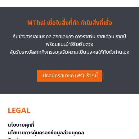
MThai เชื่อในสิ่งที่ทำ ทำในสิ่งที่เชื่อ
รับข่าวสารเลขมงคล สถิติเลขดัง ดวงรายวัน รายเดือน รายปี
พร้อมแนะนำวิธีเสริมดวง
ลุ้นรับรางวัลจากกิจกรรมเสริมความเป็นมงคลให้กับตัวท่านเอง
เปิดสมัครสมาชิก (ฟรี) เร็วๆนี้
LEGAL
นโยบายคุกกี้
นโยบายการคุ้มครองข้อมูลส่วนบุคคล