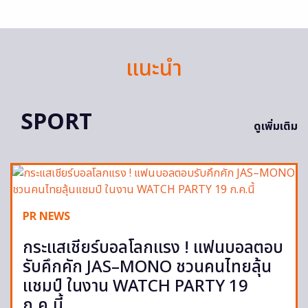
แนะนำ
SPORT
ดูเพิ่มเติม
PR NEWS
กระแสเชียร์บอลโลกแรง ! แฟนบอลตอบ
รับคึกคัก JAS–MONO ชวนคนไทยลุ้น
แชมป์ ในงาน WATCH PARTY 19
ก.ค.นี้