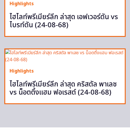
Highlights
ไฮไลท์พรีเมียร์ลีก ล่าสุด เอฟเวอร์ตัน vs
ไบรท์ตัน (24-08-68)
Highlights
ไฮไลท์พรีเมียร์ลีก ล่าสุด คริสตัล พาเลซ
vs น็อตติ้งแฮม ฟอเรสต์ (24-08-68)