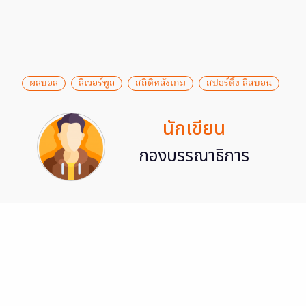
ผลบอล
ลิเวอร์พูล
สถิติหลังเกม
สปอร์ติ้ง ลิสบอน
นักเขียน
กองบรรณาธิการ