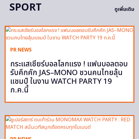
SPORT
ดูเพิ่มเติม
PR NEWS
กระแสเชียร์บอลโลกแรง ! แฟนบอลตอบ
รับคึกคัก JAS–MONO ชวนคนไทยลุ้น
แชมป์ ในงาน WATCH PARTY 19
ก.ค.นี้