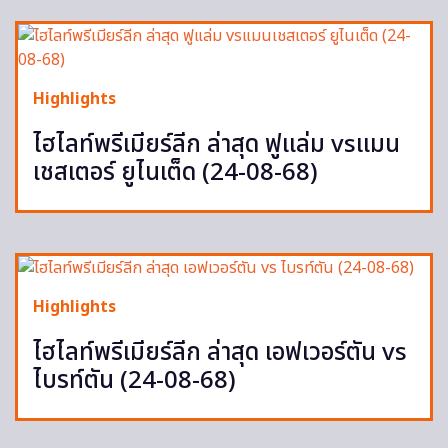
Highlights
ไฮไลท์พรีเมียร์ลีก ล่าสุด ฟูแล่ม vsแมน
เชสเตอร์ ยูไนเต็ด (24-08-68)
Highlights
ไฮไลท์พรีเมียร์ลีก ล่าสุด เอฟเวอร์ตัน vs
ไบรท์ตัน (24-08-68)