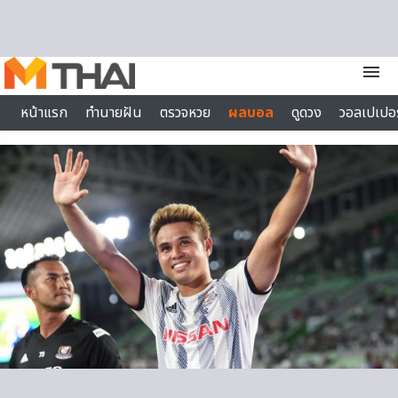
Skip to content
menu
หน้าแรก
ทำนายฝัน
ตรวจหวย
ผลบอล
ดูดวง
วอลเปเปอร
ไลฟ์สไตล์