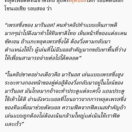
ที่สุดเพื่อติดทีมชาติไทย ลุยศึก
ฟุตบอล
โลก รอบคัดเลือก
โซนเอเชีย รอบสอง ว่า
“เพรสซิ่งของ มารินอส! คนทำคลิปทำแบบเห็นภาพดี
มากๆน่าไปดึงมาทำให้ทีมชาติไทย เห็นหน้าที่ของแต่ละคน
ชัดเจน ถ้าแกะหลุดเพรสซิ่งได้ ต้องวิ่งตามกลับมา
ตำแหน่งให้ไว ผู้เล่นที่ไม่มีบอลสำคัญมากขยับหาพื้นที่ว่าง
ให้เพื่อนสามารถจ่ายต่อไปได้ตลอด”
“ในคลิปขาดอย่างเดียวคือ มารินอส เล่นแบบเพรสซิ่งสูง
ระยะทางกองหน้าของคู่ต่อสู้ต้องวิ่งกลับมาอยู่ในไลน์ของ
มารินอส มันไกลมากถ้าจะทำประตูแต่ละครั้ง แถมประตู
ใช้เท้าได้ดี อ่านจังหวะบอลที่โยนยาวจากการหลุดเพรสซิ่ง
ของทีมเพื่อมาช่วยตัดบอล ความฟิตจากฟิตเนสสำคัญถ้า
เล่นแบบถูกต้องไม่ต้องเน้นกล้ามใหญ่แต่เน้นให้เราฟิต
และเร็ว”