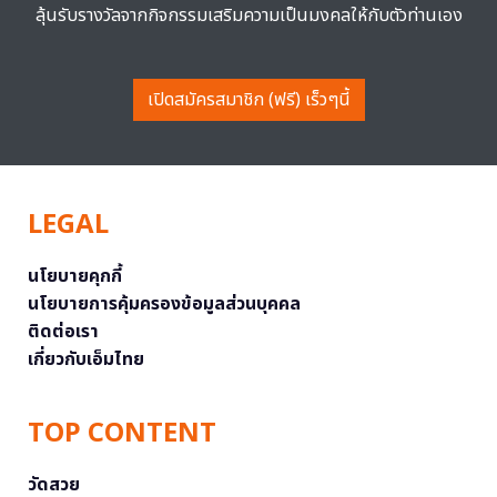
ลุ้นรับรางวัลจากกิจกรรมเสริมความเป็นมงคลให้กับตัวท่านเอง
เปิดสมัครสมาชิก (ฟรี) เร็วๆนี้
LEGAL
นโยบายคุกกี้
นโยบายการคุ้มครองข้อมูลส่วนบุคคล
ติดต่อเรา
เกี่ยวกับเอ็มไทย
TOP CONTENT
วัดสวย