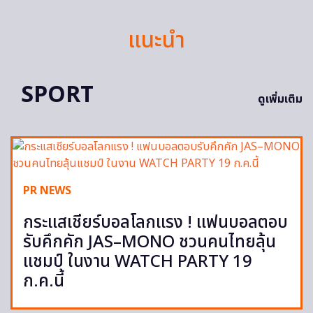
แนะนำ
SPORT
ดูเพิ่มเติม
PR NEWS
กระแสเชียร์บอลโลกแรง ! แฟนบอลตอบ
รับคึกคัก JAS–MONO ชวนคนไทยลุ้น
แชมป์ ในงาน WATCH PARTY 19
ก.ค.นี้