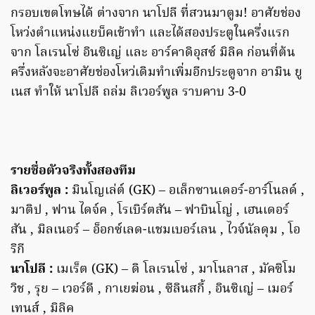
กรอบเขตโทษได้ ต่างจาก นาโปลี ที่สวนมาตูม! อาศัยช่อง
โหว่งตำแหน่งแยบ็คเข้าทำ และได้สองประตูในครึ่งแรก
จาก โลเรนโซ่ อินซิเญ่ และ อาร์คาดิอุสซ์ มิลิค ก่อนที่ต้น
ครึ่งหลังจะอาศัยช่องโหว่เดิมทำเพิ่มอีกประตูจาก อามิน ยู
เนส ทำให้ นาโปลี ถล่ม ลิเวอร์พูล ราบคาบ 3-0
รายชื่อตัวจริงทั้งสองทีม
ลิเวอร์พูล :
มินโญเล่ต์ (GK) – อเล็กซานเดอร์-อาร์โนลด์ ,
มาติป , ฟาน ไดจ์ค , โรเบิร์ตสัน – ฟาบินโญ่ , เฮนเดอร์
สัน , มิลเนอร์ – อ็อกซ์เลด-แชมเบอร์เลน , ไวจ์นัลดุม , โอ
ริกี
นาโปลี :
เมเร็ต (GK) – ดิ โลเรนโซ่ , มาโนลาส , มัคซิโม
วิช , รุย – เวอร์ดี , กาเยฆ่อน , ซีลินสกี้ , อินซิเญ่ – เมอร์
เทนส์ , มิลิค