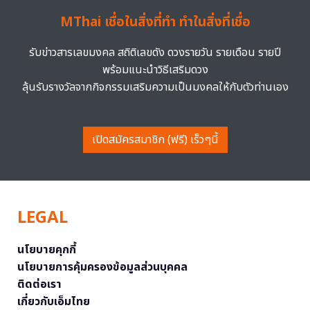
MThai เชื่อในสิ่งที่ทำ ทำในสิ่งที่เชื่อ
รับข่าวสารเลขมงคล สถิติเลขดัง ดวงรายวัน รายเดือน รายปี
พร้อมแนะนำวิธีเสริมดวง
ลุ้นรับรางวัลจากกิจกรรมเสริมความเป็นมงคลให้กับตัวท่านเอง
เปิดสมัครสมาชิก (ฟรี) เร็วๆนี้
LEGAL
นโยบายคุกกี้
นโยบายการคุ้มครองข้อมูลส่วนบุคคล
ติดต่อเรา
เกี่ยวกับเอ็มไทย