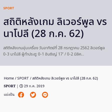
SPORT
สถิติหลังเกม ลิเวอร์พูล vs
นาโปลี (28 ก.ค. 62)
สถิติหลังเกมอุ่นเครื่อง วันอาทิตย์ที่ 28 กรกฎาคม 2562 ลิเวอร์พูล
0-3 นาโปลี ผู้ทำประตู: 0-1 อินซิเญ่ 17′ / 0-2 มิลิค…
Home
/
SPORT
/ สถิติหลังเกม ลิเวอร์พูล vs นาโปลี (28 ก.ค. 62)
SPORT
|
29 ก.ค. 2019
แบ่งปัน