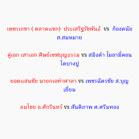
เพชรเกชา ( ตลาดแขก) ประเสริฐรัชพันธ์
vs
ก้องดนัย
ส.สมหมาย
คู่เอก เสาเอก ศิษย์เซฟบุญธรรม
vs
สมิงดำ ไมอามี่คอน
โดบางปู
ยอดแสนชัย นายกเอท่าศาลา
vs
เพชรฉัตรชัย ส.บุญ
เยี่ยม
ลมโชย อ.ศักรินทร์
vs
สันติภาพ ศ.ศรีมทอง