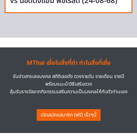
vs น็อตติ้งแฮม ฟอเรสต์ (24-08-68)
MThai เชื่อในสิ่งที่ทำ ทำในสิ่งที่เชื่อ
รับข่าวสารเลขมงคล สถิติเลขดัง ดวงรายวัน รายเดือน รายปี
พร้อมแนะนำวิธีเสริมดวง
ลุ้นรับรางวัลจากกิจกรรมเสริมความเป็นมงคลให้กับตัวท่านเอง
เปิดสมัครสมาชิก (ฟรี) เร็วๆนี้