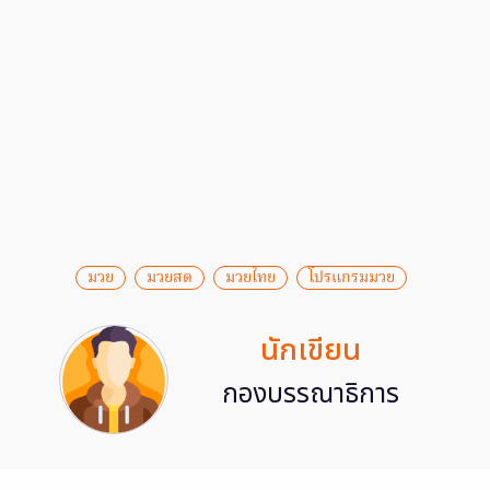
มวย
มวยสด
มวยไทย
โปรแกรมมวย
นักเขียน
กองบรรณาธิการ