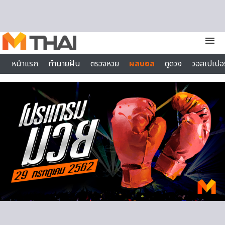
Skip to content
menu
หน้าแรก
ทำนายฝัน
ตรวจหวย
ผลบอล
ดูดวง
วอลเปเปอร
ไลฟ์สไตล์