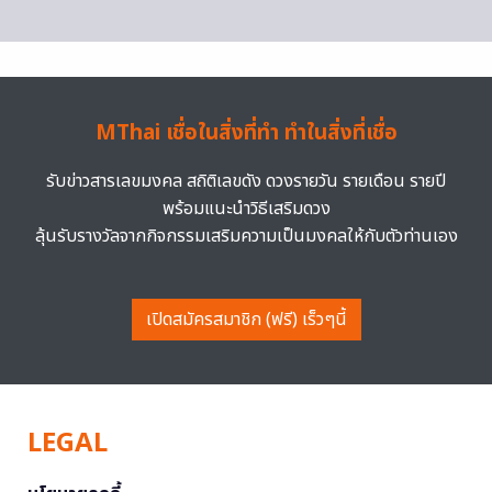
MThai เชื่อในสิ่งที่ทำ ทำในสิ่งที่เชื่อ
รับข่าวสารเลขมงคล สถิติเลขดัง ดวงรายวัน รายเดือน รายปี
พร้อมแนะนำวิธีเสริมดวง
ลุ้นรับรางวัลจากกิจกรรมเสริมความเป็นมงคลให้กับตัวท่านเอง
เปิดสมัครสมาชิก (ฟรี) เร็วๆนี้
LEGAL