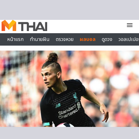
Skip to content
menu
หน้าแรก
ทำนายฝัน
ตรวจหวย
ผลบอล
ดูดวง
วอลเปเปอร
ไลฟ์สไตล์