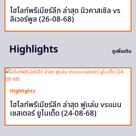
ไฮไลท์พรีเมียร์ลีก ล่าสุด นิวคาสเซิล vs
ลิเวอร์พูล (26-08-68)
Highlights
ดูเพิ่มเติม
Highlights
ไฮไลท์พรีเมียร์ลีก ล่าสุด ฟูแล่ม vsแมน
เชสเตอร์ ยูไนเต็ด (24-08-68)