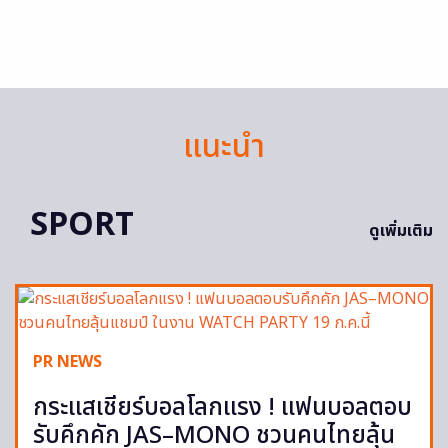
แนะนำ
SPORT
ดูเพิ่มเติม
PR NEWS
กระแสเชียร์บอลโลกแรง ! แฟนบอลตอบ
รับคึกคัก JAS–MONO ชวนคนไทยลุ้น