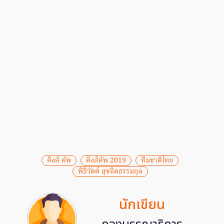
คิงส์ คัพ
คิงส์คัพ 2019
ทีมชาติไทย
พิธิวัตต์ สุขจิตธรรมกุล
นักเขียน