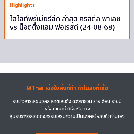
Highlights
ไฮไลท์พรีเมียร์ลีก ล่าสุด คริสตัล พาเลซ
vs น็อตติ้งแฮม ฟอเรสต์ (24-08-68)
MThai เชื่อในสิ่งที่ทำ ทำในสิ่งที่เชื่อ
รับข่าวสารเลขมงคล สถิติเลขดัง ดวงรายวัน รายเดือน รายปี
พร้อมแนะนำวิธีเสริมดวง
ลุ้นรับรางวัลจากกิจกรรมเสริมความเป็นมงคลให้กับตัวท่านเอง