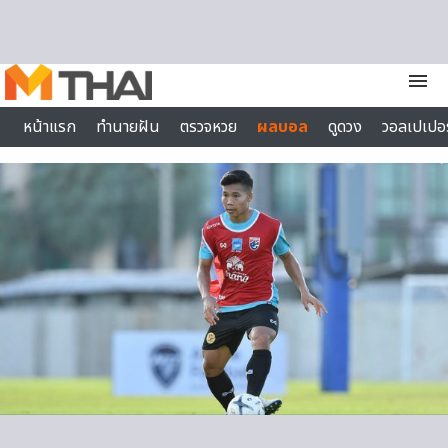
Skip to content
menu
หน้าแรก
ทำนายฝัน
ตรวจหวย
ผลบอล
ดูดวง
วอลเปเปอร
ไลฟ์สไตล์