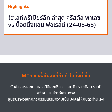
Highlights
ไฮไลท์พรีเมียร์ลีก ล่าสุด คริสตัล พาเลซ
vs น็อตติ้งแฮม ฟอเรสต์ (24-08-68)
MThai เชื่อในสิ่งที่ทำ ทำในสิ่งที่เชื่อ
รับข่าวสารเลขมงคล สถิติเลขดัง ดวงรายวัน รายเดือน รายปี
พร้อมแนะนำวิธีเสริมดวง
ลุ้นรับรางวัลจากกิจกรรมเสริมความเป็นมงคลให้กับตัวท่านเอง