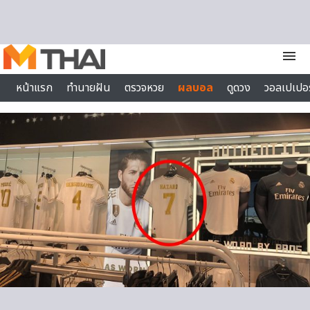
Skip to content
menu
หน้าแรก
ทำนายฝัน
ตรวจหวย
ผลบอล
ดูดวง
วอลเปเปอร
ไลฟ์สไตล์