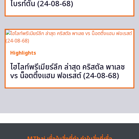
ไบรท์ตัน (24-08-68)
Highlights
ไฮไลท์พรีเมียร์ลีก ล่าสุด คริสตัล พาเลซ
vs น็อตติ้งแฮม ฟอเรสต์ (24-08-68)