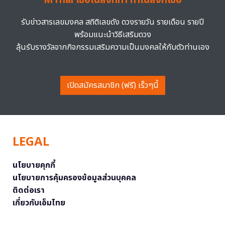
MThai เชื่อในสิ่งที่ทำ ทำในสิ่งที่เชื่อ
รับข่าวสารเลขมงคล สถิติเลขดัง ดวงรายวัน รายเดือน รายปี
พร้อมแนะนำวิธีเสริมดวง
ลุ้นรับรางวัลจากกิจกรรมเสริมความเป็นมงคลให้กับตัวท่านเอง
เปิดสมัครสมาชิก (ฟรี) เร็วๆนี้
LEGAL
นโยบายคุกกี้
นโยบายการคุ้มครองข้อมูลส่วนบุคคล
ติดต่อเรา
เกี่ยวกับเอ็มไทย