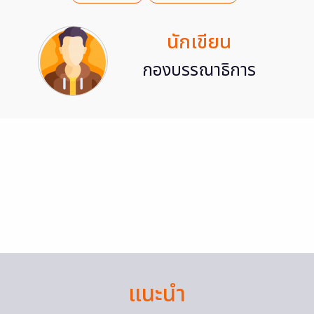
นักเขียน
กองบรรณาธิการ
แนะนำ