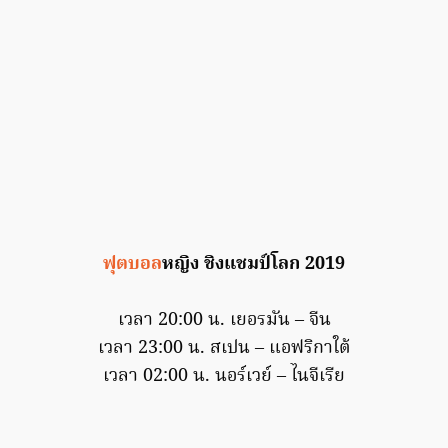
ฟุตบอล
หญิง ชิงแชมป์โลก 2019
เวลา 20:00 น. เยอรมัน – จีน
เวลา 23:00 น. สเปน – แอฟริกาใต้
เวลา 02:00 น. นอร์เวย์ – ไนจีเรีย