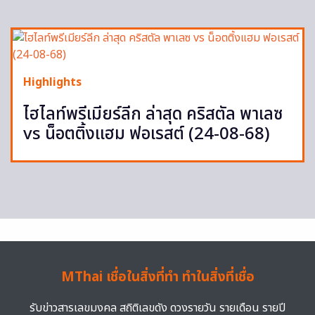
Highlights
ไฮไลท์พรีเมียร์ลีก ล่าสุด คริสตัล พาเลซ
vs น็อตติ้งแฮม ฟอเรสต์ (24-08-68)
MThai เชื่อในสิ่งที่ทำ ทำในสิ่งที่เชื่อ
รับข่าวสารเลขมงคล สถิติเลขดัง ดวงรายวัน รายเดือน รายปี