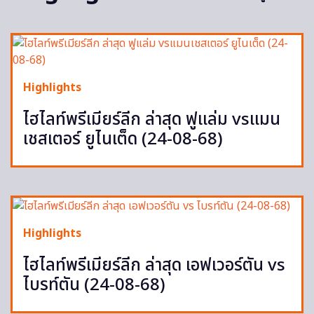
Highlights
ไฮไลท์พรีเมียร์ลีก ล่าสุด ฟูแล่ม vsแมน
เชสเตอร์ ยูไนเต็ด (24-08-68)
Highlights
ไฮไลท์พรีเมียร์ลีก ล่าสุด เอฟเวอร์ตัน vs
ไบรท์ตัน (24-08-68)