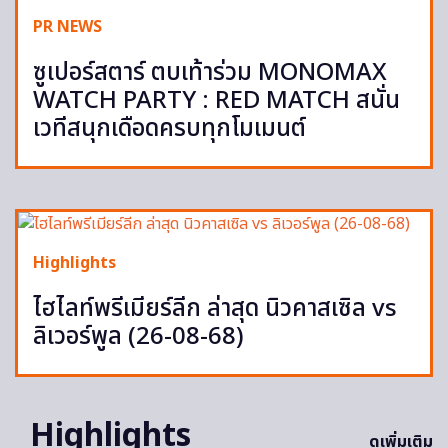
PR NEWS
ซูเปอร์สตาร์ ตบเท้าร่วม MONOMAX
WATCH PARTY : RED MATCH สนั่น
เวทีสนุกเดือดครบทุกโมเมนต์
Highlights
ไฮไลท์พรีเมียร์ลีก ล่าสุด นิวคาสเซิล vs
ลิเวอร์พูล (26-08-68)
Highlights
ดูเพิ่มเติม