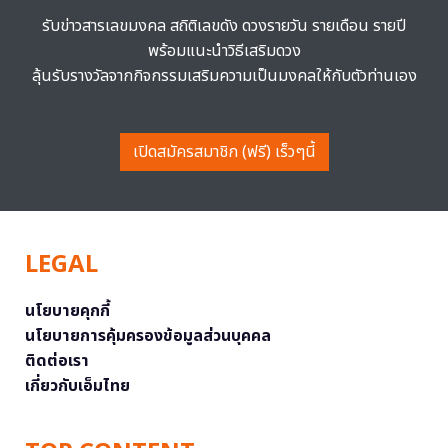
รับข่าวสารเลขมงคล สถิติเลขดัง ดวงรายวัน รายเดือน รายปี
พร้อมแนะนำวิธีเสริมดวง
ลุ้นรับรางวัลจากกิจกรรมเสริมความเป็นมงคลให้กับตัวท่านเอง
เปิดสมัครสมาชิก (ฟรี) เร็วๆนี้
LEGAL
นโยบายคุกกี้
นโยบายการคุ้มครองข้อมูลส่วนบุคคล
ติดต่อเรา
เกี่ยวกับเอ็มไทย