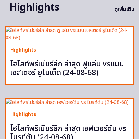
Highlights
ดูเพิ่มเติม
Highlights
ไฮไลท์พรีเมียร์ลีก ล่าสุด ฟูแล่ม vsแมน
เชสเตอร์ ยูไนเต็ด (24-08-68)
Highlights
ไฮไลท์พรีเมียร์ลีก ล่าสุด เอฟเวอร์ตัน vs
ไบรท์ตัน (24-08-68)