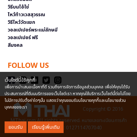
วิธีบนไอ้ไข่
ไหว้ท้าวเวสสุวรรณ
วิธีไหว้วัดแขก
วอลเปเปอร์พระแม่ลักษมี
วอลเปเปอร์ ฟรี
สีมงคล
FOLLOW US
เว็บไซต์นี้ใช้คุกกี้
เพื่อการนำเสนอเนื้อหาที่ดี รวมถึงการจัดการข้อมูลส่วนบุคคล เพื่อให้คุณได้รับ
ประสบการณ์ที่ดีบนบริการของเว็บไซต์เรา หากคุณใช้บริการเว็บไซต์นี้ต่อไปโดย
ไม่มีการปรับตั้งค่าใดๆนั้น แสดงว่าคุณยอมรับนโยบายคุกกี้และนโยบายส่วน
บุคคลของเรา
Copyright © 2016
MThai.com All rights reserved. หมายเลขทะเบียนการค้า
ยอมรับ
เรียนรู้เพิ่มเติม
อิเล็กทรอนิกส์ : 0127114707040