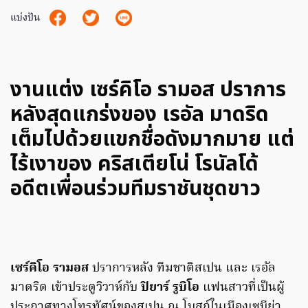
แบ่งปัน
งานแต่ง เซร์คิโอ รามอส ปราการ
หลังสุดแกร่งของ เรอัล มาดริด
เต็มไปด้วยแขกชื่อดังมากมาย แต่
ไร้เงาของ คริสเตียโน่ โรนัลโด้
อดีตเพื่อนร่วมทีมราชันชุดขาว
เซร์คิโอ รามอส
ปราการหลัง ทีมชาติสเปน และ เรอัล
มาดริด เข้าประตูวิวาห์กับ
ปิยาร์ รูบิโอ
แฟนสาวที่เป็นผู้
ประกาศทางโทรทัศน์ของสเปน ณ โบสถ์ในเมืองเซบีย่า