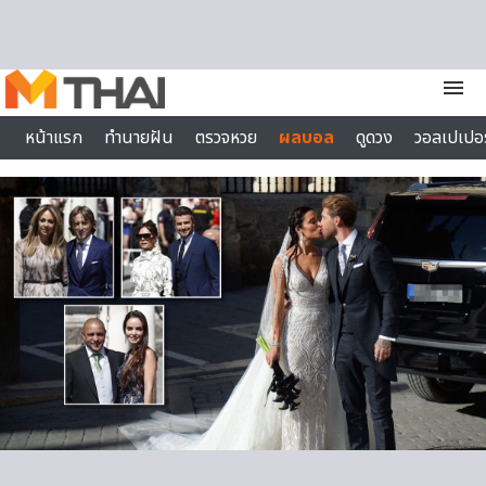
Skip to content
menu
หน้าแรก
ทำนายฝัน
ตรวจหวย
ผลบอล
ดูดวง
วอลเปเปอร
ไลฟ์สไตล์