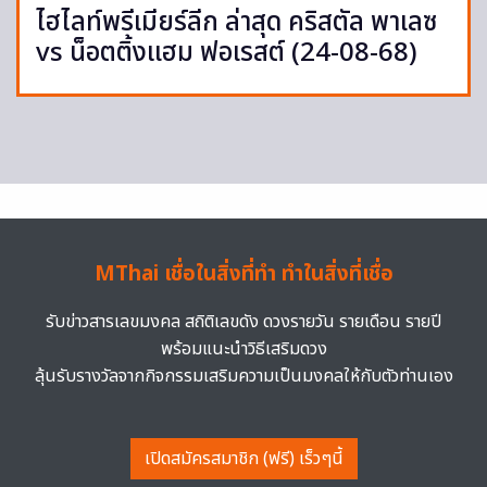
ไฮไลท์พรีเมียร์ลีก ล่าสุด คริสตัล พาเลซ
vs น็อตติ้งแฮม ฟอเรสต์ (24-08-68)
MThai เชื่อในสิ่งที่ทำ ทำในสิ่งที่เชื่อ
รับข่าวสารเลขมงคล สถิติเลขดัง ดวงรายวัน รายเดือน รายปี
พร้อมแนะนำวิธีเสริมดวง
ลุ้นรับรางวัลจากกิจกรรมเสริมความเป็นมงคลให้กับตัวท่านเอง
เปิดสมัครสมาชิก (ฟรี) เร็วๆนี้