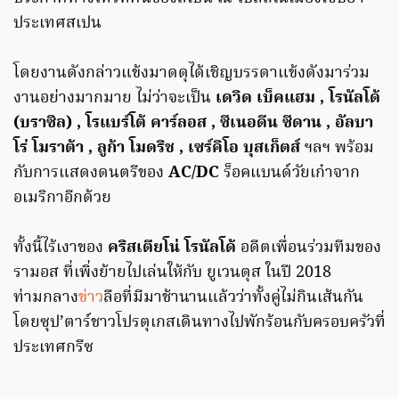
ประเทศสเปน
โดยงานดังกล่าวแข้งมาดดุได้เชิญบรรดาแข้งดังมาร่วม
งานอย่างมากมาย ไม่ว่าจะเป็น
เดวิด เบ็คแฮม , โรนัลโด้
(บราซิล) , โรแบร์โต้ คาร์ลอส , ซีเนอดีน ซีดาน , อัลบา
โร่ โมราต้า , ลูก้า โมดริช , เซร์คิโอ บุสเก็ตส์
ฯลฯ พร้อม
กับการแสดงดนตรีของ
AC/DC
ร็อคแบนด์วัยเก๋าจาก
อเมริกาอีกด้วย
ทั้งนี้ไร้เงาของ
คริสเตียโน่ โรนัลโด้
อดีตเพื่อนร่วมทีมของ
รามอส ที่เพิ่งย้ายไปเล่นให้กับ ยูเวนตุส ในปี 2018
ท่ามกลาง
ข่าว
ลือที่มีมาช้านานแล้วว่าทั้งคู่ไม่กินเส้นกัน
โดยซุป’ตาร์ชาวโปรตุเกสเดินทางไปพักร้อนกับครอบครัวที่
ประเทศกรีซ