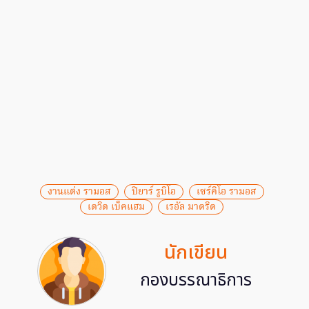
งานแต่ง รามอส
ปิยาร์ รูบิโอ
เซร์คิโอ รามอส
เดวิด เบ็คแฮม
เรอัล มาดริด
นักเขียน
กองบรรณาธิการ