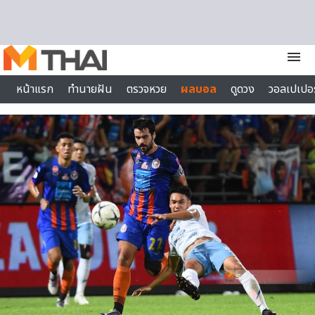
Skip to content
menu
หน้าแรก
ทำนายฝัน
ตรวจหวย
ผลบอล
ดูดวง
วอลเปเปอร
ไลฟ์สไตล์