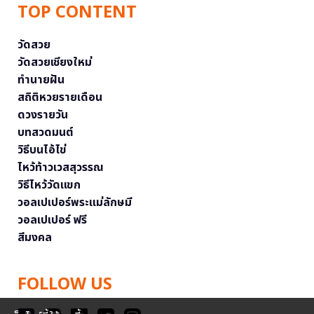
TOP CONTENT
วัดสวย
วัดสวยเชียงใหม่
ทำนายฝัน
สถิติหวยรายเดือน
ดวงรายวัน
บทสวดมนต์
วิธีบนไอ้ไข่
ไหว้ท้าวเวสสุวรรณ
วิธีไหว้วัดแขก
วอลเปเปอร์พระแม่ลักษมี
วอลเปเปอร์ ฟรี
สีมงคล
FOLLOW US