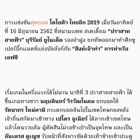
การแข่งขัน
ฟุตบอล
โตโยต้า ไทยลีก 2019
เมื่อวันอาทิตย์
ที่ 16 มิถุนายน 2562 ที่สนามแพท สเตเดี้ยม
“ปราสาท
สายฟ้า” บุรีรัมย์ ยูไนเต็ด
รองจ่าฝูง ยกทัพออกมาทำศึกซู
เปอร์บิ๊กแมตช์แย่งบัลลังก์กับ
“สิงห์เจ้าท่า” การท่าเรือ
เอฟซี
เริ่มเกมในครึ่งแรกได้ไม่นาน นาทีที่ 3 ปราสาทสายฟ้า ได้
ขึ้นเกมทางขวา
นฤบดินทร์ วีรวัฒโนดม
ยกบอลให้
รัตนากร ใหม่คามิ
กระดกบอลล้นไปในเขตโทษกองหลัง
เจ้าถิ่นสกัดมาเข้าทาง
เปโดร จูเนียร์
ได้ลากเข้าเขตโทษ
แล้วโดนรวบล้ม ผู้ตัดสินไม่รอช้าเป่าเป็นจุดโทษ และเป็น
อันเดรส ตูเญซ
รับหน้าที่สังหารซัดด้วยเท้าซ้ายเข้าประตู