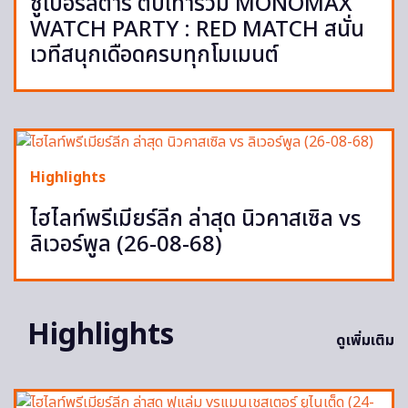
ซูเปอร์สตาร์ ตบเท้าร่วม MONOMAX
WATCH PARTY : RED MATCH สนั่น
เวทีสนุกเดือดครบทุกโมเมนต์
Highlights
ไฮไลท์พรีเมียร์ลีก ล่าสุด นิวคาสเซิล vs
ลิเวอร์พูล (26-08-68)
Highlights
ดูเพิ่มเติม