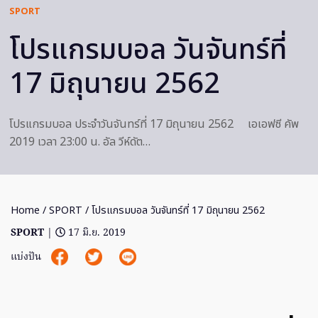
SPORT
โปรแกรมบอล วันจันทร์ที่
17 มิถุนายน 2562
โปรแกรมบอล ประจำวันจันทร์ที่ 17 มิถุนายน 2562 เอเอฟซี คัพ
2019 เวลา 23:00 น. อัล วีห์ดัต…
Home
/
SPORT
/ โปรแกรมบอล วันจันทร์ที่ 17 มิถุนายน 2562
SPORT
|
17 มิ.ย. 2019
แบ่งปัน