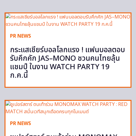
PR NEWS
กระแสเชียร์บอลโลกแรง ! แฟนบอลตอบ
รับคึกคัก JAS–MONO ชวนคนไทยลุ้น
แชมป์ ในงาน WATCH PARTY 19
ก.ค.นี้
PR NEWS