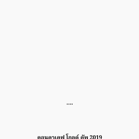
….
คอนคาเคฟ โกลด์ คัพ 2019