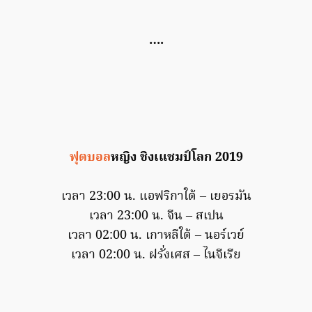
….
ฟุตบอล
หญิง ชิงเแชมป์โลก 2019
เวลา 23:00 น. แอฟริกาใต้ – เยอรมัน
เวลา 23:00 น. จีน – สเปน
เวลา 02:00 น. เกาหลีใต้ – นอร์เวย์
เวลา 02:00 น. ฝรั่งเศส – ไนจีเรีย