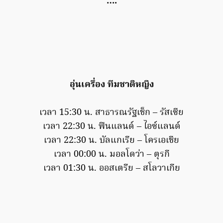
….
อุ่นเครื่อง ทีมชาติหญิง
เวลา 15:30 น. สาธารณรัฐเช็ก – รัสเซีย
เวลา 22:30 น. ฟินแลนด์ – ไอซ์แลนด์
เวลา 22:30 น. บัลแกเรีย – โครเอเชีย
เวลา 00:00 น. มอลโดว่า – ตุรกี
เวลา 01:30 น. ออสเตรีย – สโลวาเกีย