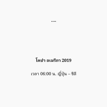
….
โคปา อเมริกา 2019
เวลา 06:00 น. ญี่ปุ่น – ชิลี