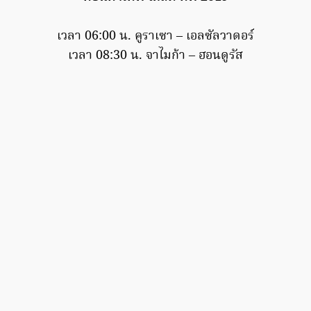
เวลา 06:00 น. คูราเซา – เอลซัลวาดอร์
เวลา 08:30 น. จาไมก้า – ฮอนดูรัส