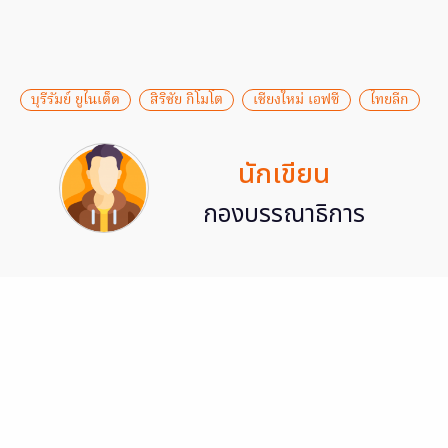
บุรีรัมย์ ยูไนเต็ด
สิริชัย กิโมโต
เชียงใหม่ เอฟซี
ไทยลีก
นักเขียน
กองบรรณาธิการ