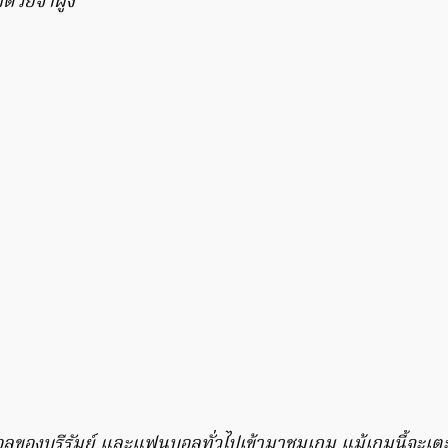
ด้วยจ่าฝูง”
องบุรีรัมย์ และแฟนบอลทั่วไปเข้ามาชมเกม แม้เกมนี้จะเตะ