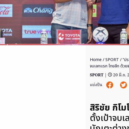
Home
/
SPORT
/ “ปรา
จบเลกแรก ไทยลีก ด้วยจ่
SPORT
|
20 มิ.ย.
แบ่งปัน
สิริชัย กิโม
ตั้งเป้าจบ
นักเตะต่างช