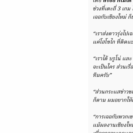
โดย
สิริชัย กิโมโต
ช่วงที่เตะถี่ 3 เก
เจอกับเชียงใหม่ ก็
“เราส่งดาวรุ่งไป
แค่โฮโซไก ที่ติ
“เราได้ บรูโน่ แล
จะเป็นใคร ส่วนเรื
ทีมครับ”
“ส่วนกระแสข่าวของ
ก็ตาม ผมอยากให้
“การเจอกับพวกเขา 
แม้ผลงานเชียงใหม่