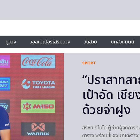
ดูดวง
วอลเปเปอร์เสริมดวง
วัดสวย
บทสวดมนต์
SPORT
“ปราสาทสายฟ้
เป้าอัด เช
ด้วยจ่าฝูง
สิริชัย กิโมโต ผู้ช่วยผู้จัดกา
ตาราง พร้อมชี้แจงนักเตะต่างช