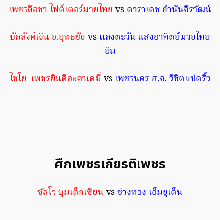
เพชรลือชา ไฟต์เตอร์มวยไทย
vs
ดาราเดช กำนันจีรวัฒน์
บัลลังค์เงิน อ.ยุทธชัย
vs
แสงตะวัน แสงอาทิตย์มวยไทย
ยิม
ไชโย เพชรยินดีอะคาเดมี่
vs
เพชรนคร ส.จ. วิชิตแปดริ้ว
ศึกเพชรเกียรติเพชร
ซัลโว บูมเด็กเซียน
vs
ช่างทอง เอ็มยูเด็น