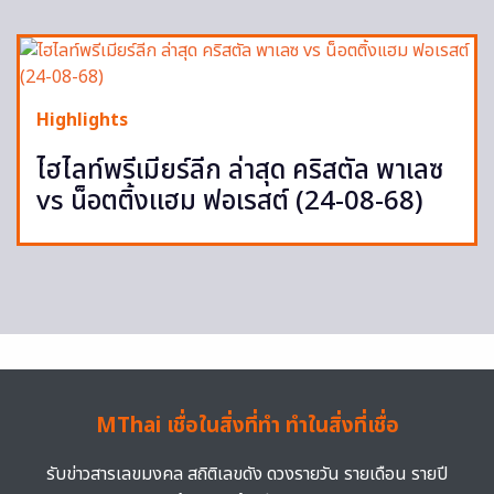
Highlights
ไฮไลท์พรีเมียร์ลีก ล่าสุด คริสตัล พาเลซ
vs น็อตติ้งแฮม ฟอเรสต์ (24-08-68)
MThai เชื่อในสิ่งที่ทำ ทำในสิ่งที่เชื่อ
รับข่าวสารเลขมงคล สถิติเลขดัง ดวงรายวัน รายเดือน รายปี