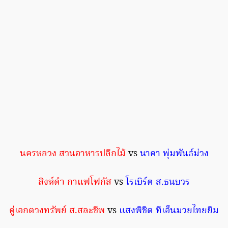
นครหลวง สวนอาหารปลีกไม้
vs
นาคา พุ่มพันธ์ม่วง
สิงห์ดำ กาแฟโฟกัส
vs
โรเบิร์ต ส.ธนบวร
คู่เอกตวงทรัพย์ ส.สละชีพ
vs
แสงพิชิต ทีเอ็นมวยไทยยิม