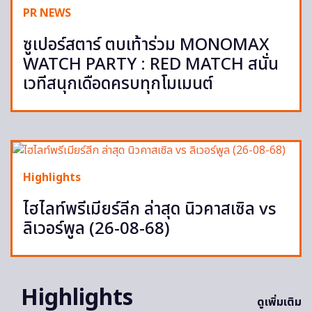
PR NEWS
ซูเปอร์สตาร์ ตบเท้าร่วม MONOMAX
WATCH PARTY : RED MATCH สนั่น
เวทีสนุกเดือดครบทุกโมเมนต์
Highlights
ไฮไลท์พรีเมียร์ลีก ล่าสุด นิวคาสเซิล vs
ลิเวอร์พูล (26-08-68)
Highlights
ดูเพิ่มเติม