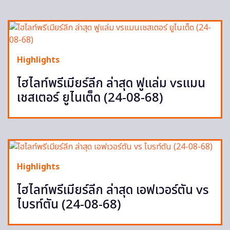
Highlights
ไฮไลท์พรีเมียร์ลีก ล่าสุด ฟูแล่ม vsแมน
เชสเตอร์ ยูไนเต็ด (24-08-68)
Highlights
ไฮไลท์พรีเมียร์ลีก ล่าสุด เอฟเวอร์ตัน vs
ไบรท์ตัน (24-08-68)