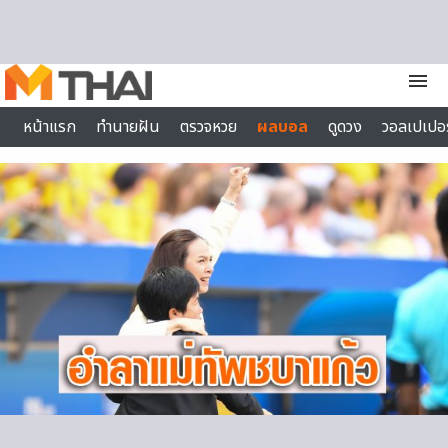
Skip to content
menu
หน้าแรก
ทำนายฝัน
ตรวจหวย
ผลบอล
ดูดวง
วอลเปเปอร
ไลฟ์สไตล์