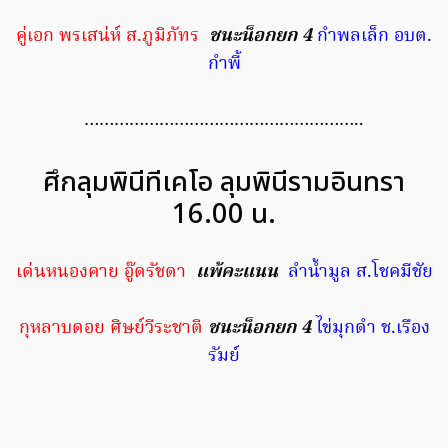
คู่เอก พรเสน่ห์ ส.ภูมิภัทร
ชนะน็อกยก 4
กำพลเล็ก อบต.
กำพี้
………………………………………………..
ศึกลุมพินีทีเคโอ ลุมพินีรามอินทรา
16.00 น.
เด่นหนองคาย อู๊ดรัชดา
แพ้คะแนน
ลำน้ำมูล ส.โชคมีชัย
กุหลาบดอย ศิษย์วีระชาติ
ชนะน็อกยก 4
ไข่มุกดำ ช.เรือง
รัมย์