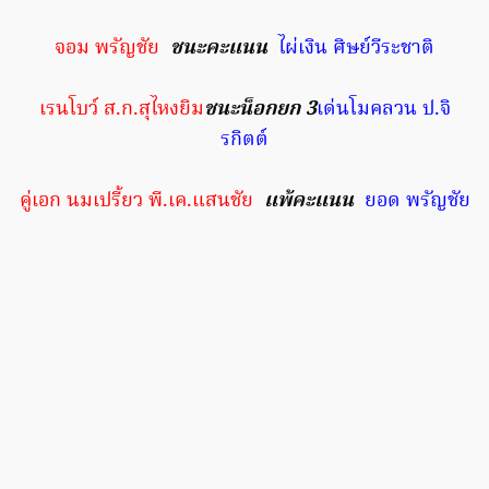
จอม พรัญชัย
ชนะคะแนน
ไผ่เงิน ศิษย์วีระชาติ
เรนโบว์ ส.ก.สุไหงยิม
ชนะน็อกยก 3
เด่นโมคลวน ป.จิ
รกิตต์
คู่เอก นมเปรี้ยว พี.เค.แสนชัย
แพ้คะแนน
ยอด พรัญชัย