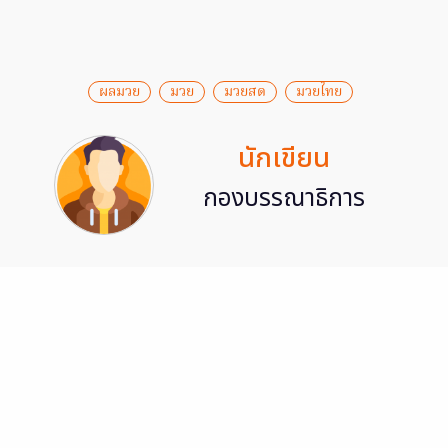
ผลมวย
มวย
มวยสด
มวยไทย
นักเขียน
กองบรรณาธิการ