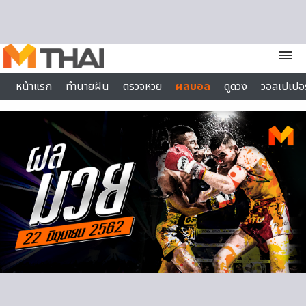
Skip to content
menu
หน้าแรก
ทำนายฝัน
ตรวจหวย
ผลบอล
ดูดวง
วอลเปเปอร
ไลฟ์สไตล์