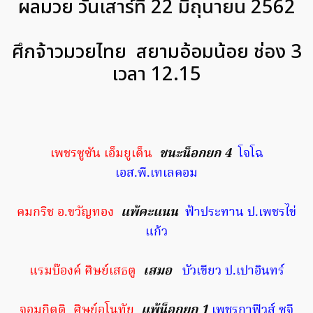
ผลมวย วันเสาร์ที่ 22 มิถุนายน 2562
ศึกจ้าวมวยไทย สยามอ้อมน้อย ช่อง 3
เวลา 12.15
เพชรซูซัน เอ็มยูเด็น
ชนะน็อกยก 4
โจโฉ
เอส.พี.เทเลคอม
คมกริช อ.ขวัญทอง
แพ้คะแนน
ฟ้าประทาน ป.เพชรไข่
แก้ว
แรมบ๊องค์ ศิษย์เสธตู
เสมอ
บัวเขียว ป.เปาอินทร์
จอมกิตติ ศิษย์อโนทัย
แพ้น็อกยก 1
เพชรกาฟิวส์ ซูจี