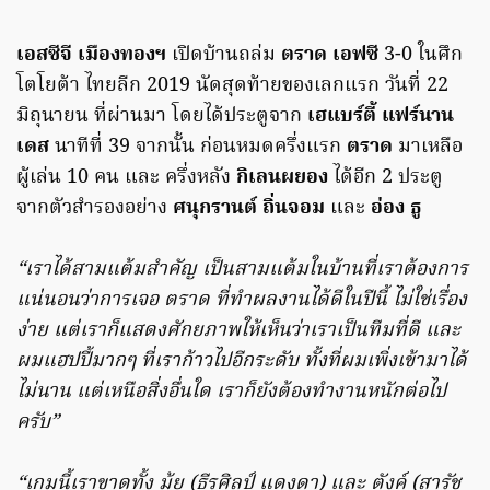
เอสซีจี เมืองทองฯ
เปิดบ้านถล่ม
ตราด เอฟซี
3-0 ในศึก
โตโยต้า ไทยลีก 2019 นัดสุดท้ายของเลกแรก วันที่ 22
มิถุนายน ที่ผ่านมา โดยได้ประตูจาก
เฮแบร์ตี้ แฟร์นาน
เดส
นาทีที่ 39 จากนั้น ก่อนหมดครึ่งแรก
ตราด
มาเหลือ
ผู้เล่น 10 คน และ ครึ่งหลัง
กิเลนผยอง
ได้อีก 2 ประตู
จากตัวสำรองอย่าง
ศนุกรานต์ ถิ่นจอม
และ
อ่อง ธู
“เราได้สามแต้มสำคัญ เป็นสามแต้มในบ้านที่เราต้องการ
แน่นอนว่าการเจอ ตราด ที่ทำผลงานได้ดีในปีนี้ ไม่ใช่เรื่อง
ง่าย แต่เราก็แสดงศักยภาพให้เห็นว่าเราเป็นทีมที่ดี และ
ผมแฮปปี้มากๆ ที่เราก้าวไปอีกระดับ ทั้งที่ผมเพิ่งเข้ามาได้
ไม่นาน แต่เหนือสิ่งอื่นใด เราก็ยังต้องทำงานหนักต่อไป
ครับ”
“เกมนี้เราขาดทั้ง มุ้ย (ธีรศิลป์ แดงดา) และ ตังค์ (สารัช