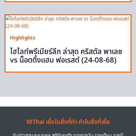
Highlights
ไฮไลท์พรีเมียร์ลีก ล่าสุด คริสตัล พาเลซ
vs น็อตติ้งแฮม ฟอเรสต์ (24-08-68)
MThai เชื่อในสิ่งที่ทำ ทำในสิ่งที่เชื่อ
รับข่าวสารเลขมงคล สถิติเลขดัง ดวงรายวัน รายเดือน รายปี