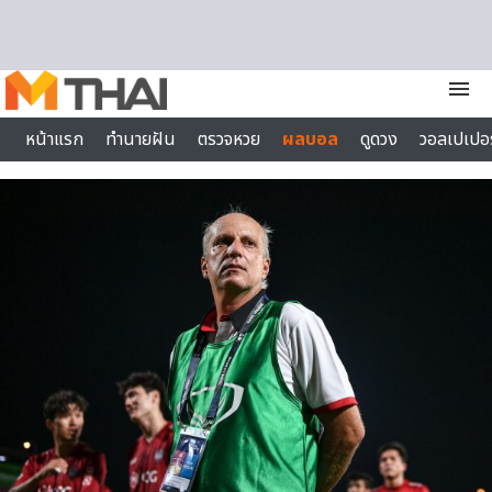
Skip to content
menu
หน้าแรก
ทำนายฝัน
ตรวจหวย
ผลบอล
ดูดวง
วอลเปเปอร
ไลฟ์สไตล์