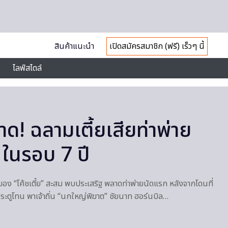
สินค้าแนะนำ
เปิดสมัครสมาชิก (ฟรี) เร็วๆ นี้
ไลฟ์สไตล์
าด! ฉลามเตี้ยเสียท่าพ่าย
 ในรอบ 7 ปี
พของ “โค้ชเตี้ย” สะสม พบประเสริฐ พลาดท่าพ่ายนัดแรก หลังจากโดนที่
ประตูโทน พาเจ้าถิ่น “นกใหญ่พิฆาต” ชัยนาท ฮอร์นบิล…