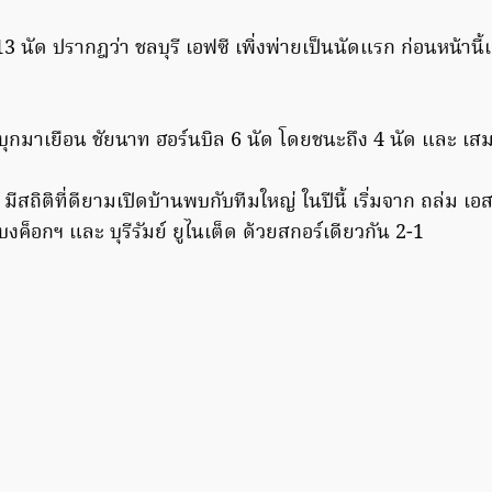
 13 นัด ปรากฎว่า ชลบุรี เอฟซี เพิ่งพ่ายเป็นนัดแรก ก่อนหน้านี
ยบุกมาเยือน ชัยนาท ฮอร์นบิล 6 นัด โดยชนะถึง 4 นัด และ เส
มีสถิติที่ดียามเปิดบ้านพบกับทีมใหญ่ ในปีนี้ เริ่มจาก ถล่ม เอ
บงค็อกฯ และ บุรีรัมย์ ยูไนเต็ด ด้วยสกอร์เดียวกัน 2-1