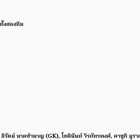
ทั้งสองทีม
 ธีรัตม์ นาคชำนาญ (GK), โชตินันท์ วีรภัทรพงศ์, คาซูกิ มูรา