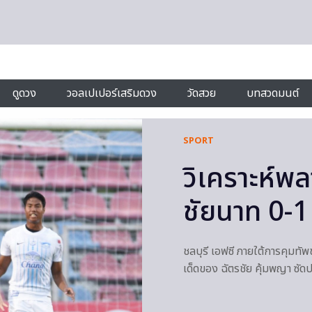
ดูดวง
วอลเปเปอร์เสริมดวง
วัดสวย
บทสวดมนต์
SPORT
วิเคราะห์พล
ชัยนาท 0-1
ชลบุรี เอฟซี ภายใต้การคุมทั
เด็ดของ ฉัตรชัย คุ้มพญา ซัด