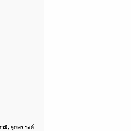
กามิ, สุขพร วงศ์