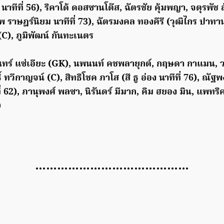
 นาทีที่ 56), ริคาโด้ ดอสซานโต๊ส, ฉัตรชัย คุ้มพญา, จตุรพัช 
พ ราษฎร์นิยม นาทีที่ 73), ฉัตรมงคล ทองคีรี (วุฒิไกร ปาทาน 
(C), ภูมิพัฒน์ กันทะเนตร
นินทร์ แซ่เอียะ (GK), นพนนท์ คชพลายุกต์, กฤษดา กาแมน, ว
์ ทวีกาญจน์ (C), สิทธิโชค ภาโส (สี ธู อ่อง นาทีที่ 76), ณัฐ
ี่ 62), ภานุพงศ์ พลซา, นิรันดร์ มีมาก, คิม ฮยอง มิน, แพทริค
)
……………………………………