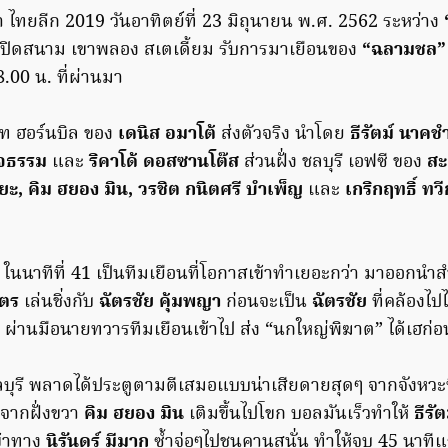
า ไทยลีก 2019 วันอาทิตย์ที่ 23 มิถุนายน พ.ศ. 2562 ระหว่าง
ปิดสนาม เขาพลอง สเตเดี้ยม รับการมาเยือนของ
“ฉลามชล” ช
8.00 น. ที่ผ่านมา
นาท ฮอร์นบิล ของ
เดนิส อมาโต้
ส่งตัวจริง นำโดย
ธีรัตม์ นาคช
สัจธรรม
และ
ริคาโด้ ดอสซานโต๊ส
ส่วนฝั่ง ชลบุรี เอฟซี ของ
สะ
ียะ, คิม ฮยอง มิน, วรชิต กนิตศรี บำเพ็ญ
และ
เกริกฤทธิ์ ท
ก ในนาทีที่ 41 เป็นทีมเยือนที่โอกาสเข้าทำเยอะกว่า มาออกนำสำ
นตร
เล่นชิ่งกับ
ฉัตรชัย คุ้มพญา
ก่อนจะเป็น
ฉัตรชัย
ที่คล้องไป
 ผ่านมือนายทวารทีมเยือนเข้าไป ส่ง “นกใหญ่พิฆาต” ได้เฮก่อ
ลบุรี พลาดได้ประตูตามตีเสมอแบบน่าเสียดายสุดๆ จากจังหวะท
งจากฝั่งขวา
คิม ฮยอง มิน
เติมขึ้นไปโขก บอลมันเร็วทำให้
ธีร
้าทาง
นิรันดร์ มีมาก
ซ้ำจ่อๆไปชนคานสนั่น ทำให้จบ 45 นาทีแ