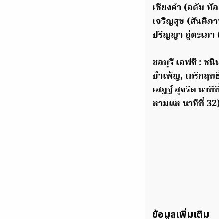
เชียงคํา (อดัม ทัล
เจริญสุข (สันติภา
ปริญญา อู่ตะเภา 
ชลบุรี เอฟซี : ช
บำเพ็ญ, เกริกฤทธิ
เสฎฐ์ สุจริต นาทีท
หามแห นาทีที่ 32
ข้อมูลเพิ่มเติม