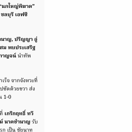
“นกใหญ่พิฆาต”
ลบุรี เอฟซี
ำนาญ, ปริญญา อู่
สม พบประเสริฐ
วีกาญจน์
นำทัพ
เร็จ จากจังหวะที่
ไปซัดด้วยขวา ส่ง
น 1-0
ี่
เกริกฤทธิ์ ทวี
ัตม์ นาคชำนาญ
รับ
รก เป็น ชัยนาท