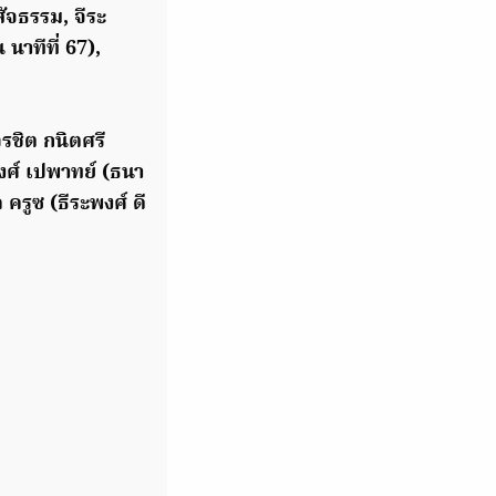
สัจธรรม, จีระ
นาทีที่ 67),
รชิต กนิตศรี
พงศ์ เปพาทย์ (ธนา
 ครูซ (ธีระพงศ์ ดี