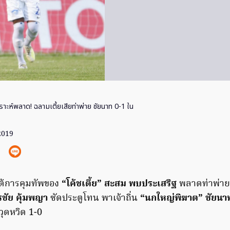
ราะห์พลาด! ฉลามเตี้ยเสียท่าพ่าย ชัยนาท 0-1 ใน
 2019
ต้การคุมทัพของ
“โค้ชเตี้ย” สะสม พบประเสริฐ
พลาดท่าพ่าย
รชัย คุ้มพญา
ซัดประตูโทน พาเจ้าถิ่น
“นกใหญ่พิฆาต” ชัยนาท
วุดหวิด 1-0