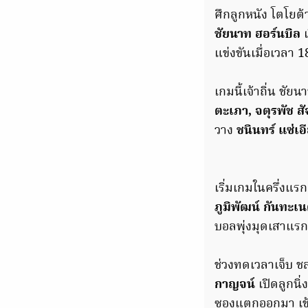
ศึกลูกหนัง โตโยต้
ชัยนาท ฮอร์นบิล
เ
แข่งขันเมื่อเวลา 1
เกมนี้เจ้าถิ่น ชัย
ตะเภา, จตุรพัช 
วาง
ชนินทร์ แซ่เอ
เริ่มเกมในครึ่งแร
ภูมิพัฒน์ กันทะเ
บอลพุ่งมุดเสาแรก
ช่วงทดเวลาเจ็บ ช
กาญจน์
เปิดลูกนิ่
ซองแตกออกมา เข