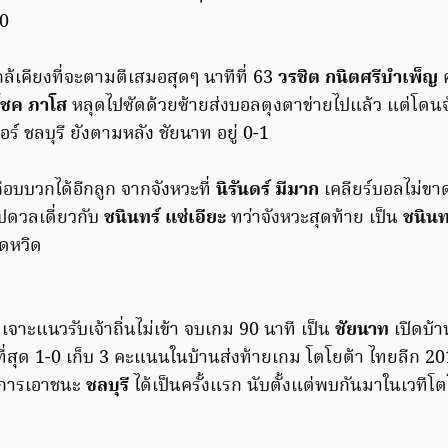
-0
กล้เคียงที่จะตามตีเสมอสุดๆ นาทีที่ 63
วรชิต กนิตศรีบำเพ็ญ
ค
ิโชค ภาโส
หลุดไปซัดด้วยซ้ายส่งบอลตุงตาข่ายไปแล้ว แต่โดนจั
ร์ ชลบุรี ยังตามหลัง ชัยนาท อยู่ 0-1
นเกือบบวกได้อีกลูก จากจังหวะที่
นิรันดร์ มีมาก
เคลียร์บอลไม่ขาด
ปดวลเดี่ยวกับ
ชนินทร์ แซ่เอียะ
ทว่าจังหวะสุดท้าย เป็น
ชนินท
วุดหวิด
เจาะแนวรับเจ้าถิ่นไม่เข้า จบเกม 90 นาที เป็น
ชัยนาท
เปิดบ้
ยที่สุด 1-0 เก็บ 3 คะแนนในบ้านส่งท้ายเกม โตโยต้า ไทยลีก 2
็นการเอาชนะ
ชลบุรี
ได้เป็นครั้งแรก นับตั้งแต่พบกันมาในเวทีโตโ