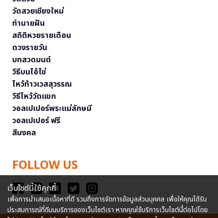
วัดสวยเชียงใหม่
ทำนายฝัน
สถิติหวยรายเดือน
ดวงรายวัน
บทสวดมนต์
วิธีบนไอ้ไข่
ไหว้ท้าวเวสสุวรรณ
วิธีไหว้วัดแขก
วอลเปเปอร์พระแม่ลักษมี
วอลเปเปอร์ ฟรี
สีมงคล
FOLLOW US
เว็บไซต์นี้ใช้คุกกี้
เพื่อการนำเสนอเนื้อหาที่ดี รวมถึงการจัดการข้อมูลส่วนบุคคล เพื่อให้คุณได้รับ
ประสบการณ์ที่ดีบนบริการของเว็บไซต์เรา หากคุณใช้บริการเว็บไซต์นี้ต่อไปโดย