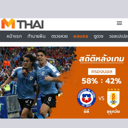
Skip to content
menu
หน้าแรก
ทำนายฝัน
ตรวจหวย
ผลบอล
ดูดวง
วอลเปเปอร
ไลฟ์สไตล์