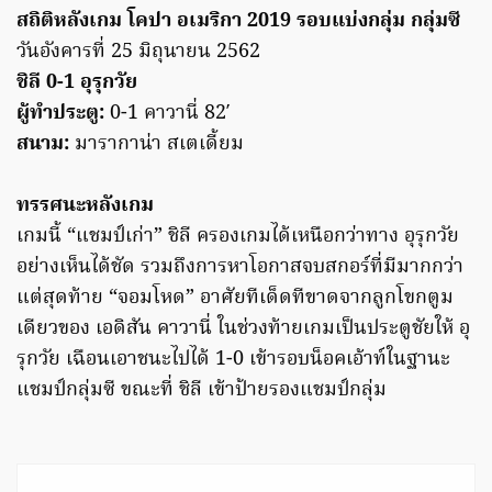
สถิติหลังเกม โคปา อเมริกา 2019 รอบแบ่งกลุ่ม กลุ่มซี
วันอังคารที่ 25 มิถุนายน 2562
ชิลี 0-1 อุรุกวัย
ผู้ทำประตู:
0-1 คาวานี่ 82′
สนาม:
มารากาน่า สเตเดี้ยม
ทรรศนะหลังเกม
เกมนี้ “แชมป์เก่า” ชิลี ครองเกมได้เหนือกว่าทาง อุรุกวัย
อย่างเห็นได้ชัด รวมถึงการหาโอกาสจบสกอร์ที่มีมากกว่า
แต่สุดท้าย “จอมโหด” อาศัยทีเด็ดทีขาดจากลูกโขกตูม
เดียวของ เอดิสัน คาวานี่ ในช่วงท้ายเกมเป็นประตูชัยให้ อุ
รุกวัย เฉือนเอาชนะไปได้ 1-0 เข้ารอบน็อคเอ้าท์ในฐานะ
แชมป์กลุ่มซี ขณะที่ ชิลี เข้าป้ายรองแชมป์กลุ่ม