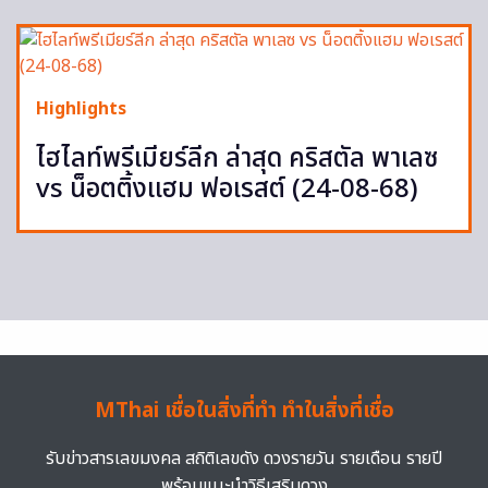
Highlights
ไฮไลท์พรีเมียร์ลีก ล่าสุด คริสตัล พาเลซ
vs น็อตติ้งแฮม ฟอเรสต์ (24-08-68)
MThai เชื่อในสิ่งที่ทำ ทำในสิ่งที่เชื่อ
รับข่าวสารเลขมงคล สถิติเลขดัง ดวงรายวัน รายเดือน รายปี
พร้อมแนะนำวิธีเสริมดวง