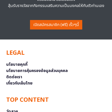
ลุ้นรับรางวัลจากกิจกรรมเสริมความเป็นมงคลให้กับตัวท่านเอง
เปิดสมัครสมาชิก (ฟรี) เร็วๆนี้
LEGAL
นโยบายคุกกี้
นโยบายการคุ้มครองข้อมูลส่วนบุคคล
ติดต่อเรา
เกี่ยวกับเอ็มไทย
TOP CONTENT
วัดสวย