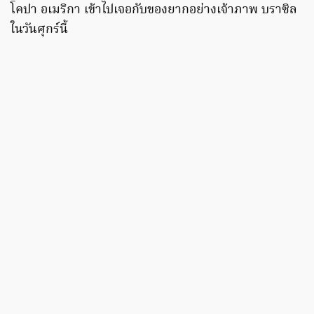
โคปา อเมริกา เข้าไปเจอกับของยากอย่างเจ้าภาพ บราซิล
ในวันศุกร์นี้