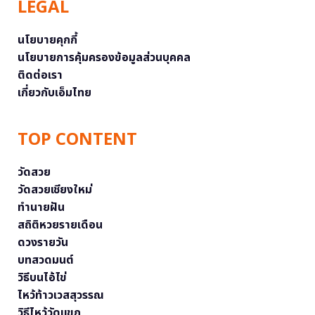
LEGAL
นโยบายคุกกี้
นโยบายการคุ้มครองข้อมูลส่วนบุคคล
ติดต่อเรา
เกี่ยวกับเอ็มไทย
TOP CONTENT
วัดสวย
วัดสวยเชียงใหม่
ทำนายฝัน
สถิติหวยรายเดือน
ดวงรายวัน
บทสวดมนต์
วิธีบนไอ้ไข่
ไหว้ท้าวเวสสุวรรณ
วิธีไหว้วัดแขก