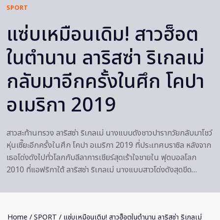
SPORT
แซ่บเหมือนเดิม! สาวฮ็อต
ในตำนาน ลาริสซ่า ริเกลเม่
กลับมาอีกครั้งในศึก โคปา
อเมริกา 2019
สาวสะท้านทรวง ลาริสซ่า ริเกลเม่ นางแบบดังชาวปารากวัยกลับมาโชว์
หุ่นเซี๊ยะอีกครั้งในศึก โคปา อเมริกา 2019 ที่ประเทศบราซิล หลังจาก
เธอโด่งดังไปทั่วโลกกับลีลาการเชียร์สุดเร้าใจชายใน ฟุตบอลโลก
2010 ที่แอฟริกาใต้ ลาริสซ่า ริเกลเม่ นางแบบสาวโด่งดังสุดขีด…
Home
/
SPORT
/ แซ่บเหมือนเดิม! สาวฮ็อตในตำนาน ลาริสซ่า ริเกลเม่