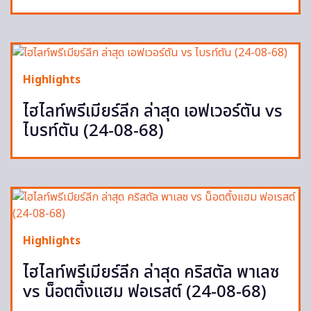
Highlights
ไฮไลท์พรีเมียร์ลีก ล่าสุด เอฟเวอร์ตัน vs
ไบรท์ตัน (24-08-68)
Highlights
ไฮไลท์พรีเมียร์ลีก ล่าสุด คริสตัล พาเลซ
vs น็อตติ้งแฮม ฟอเรสต์ (24-08-68)