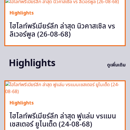
Highlights
ไฮไลท์พรีเมียร์ลีก ล่าสุด นิวคาสเซิล vs
ลิเวอร์พูล (26-08-68)
Highlights
ดูเพิ่มเติม
Highlights
ไฮไลท์พรีเมียร์ลีก ล่าสุด ฟูแล่ม vsแมน
เชสเตอร์ ยูไนเต็ด (24-08-68)