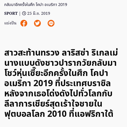
กลับมาอีกครั้งในศึก โคปา อเมริกา 2019
SPORT
|
25 มิ.ย. 2019
แบ่งปัน
สาวสะท้านทรวง ลาริสซ่า ริเกลเม่
นางแบบดังชาวปารากวัยกลับมา
โชว์หุ่นเซี๊ยะอีกครั้งในศึก โคปา
อเมริกา 2019 ที่ประเทศบราซิล
หลังจากเธอโด่งดังไปทั่วโลกกับ
ลีลาการเชียร์สุดเร้าใจชายใน
ฟุตบอลโลก 2010 ที่แอฟริกาใต้