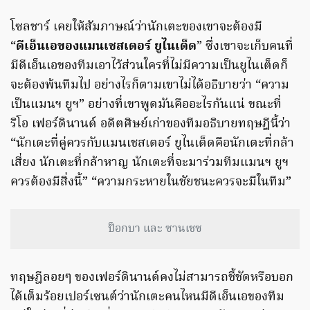
โซลชาร์ เคยให้สัมภาษณ์ว่านักเตะของเขาจะต้องมี
“
ดีเอ็นเอของแมนเชสเตอร์ ยูไนเต็ด
” ซึ่งเขาจะเก็บคนที่
มีดีเอ็นเอของทีมเอาไว้ส่วนใครที่ไม่มีความเป็นยูไนเต็ดก็
จะต้องพ้นทีมไป อย่างไรก็ตามเขาไม่ได้อธิบายว่า “ความ
เป็นแมนฯ ยูฯ” อย่างที่เขาพูดมันคืออะไรกันแน่ ขณะที่
ริโอ เฟอร์ดินานด์ อดีตศิษย์เก่าของทีมอธิบายทฤษฎีนี้ว่า
“นักเตะที่คู่ควรกับแมนเชสเตอร์ ยูไนเต็ดคือนักเตะที่กล้า
เสี่ยง นักเตะที่กล้าหาญ นักเตะที่จะมาร่วมทีมแมนฯ ยูฯ
ควรต้องมีสิ่งนี้” “ความกระหายในชัยชนะควรจะมีในทีม”
ป็อกบา และ ซานเชซ
ทฤษฎีลอยๆ ของเฟอร์ดินานด์คงไม่สามารถชี้ชัดหรือบอก
ได้เต็มร้อยเปอร์เซนต์ว่านักเตะคนไหนมีดีเอ็นเอของทีม