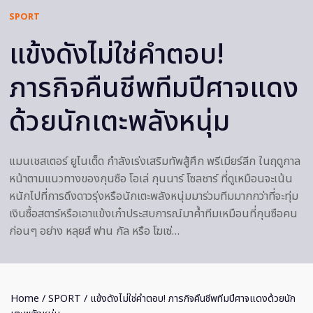
SPORT
แข้งดังไม่ใช่คำตอบ!
ภารกิจคืนชีพทีมปีศาจแดง
ด้วยนักเตะพลังหนุ่ม
แมนเชสเตอร์ ยูไนเต็ด กำลังเร่งเสริมทัพสู้ศึก พรีเมียร์ลีก ในฤดูกาล
หน้าตามแนวทางของกุนซือ โอเล่ กุนนาร์ โซลชาร์ ที่ดูเหมือนจะเน้น
หนักไปที่การดึงดาวรุ่งหรือนักเตะพลังหนุ่มมาร่วมทีมมากกว่าที่จะทุ่ม
เงินซื้อสตาร์หรือเอาแข้งเก๋าประสบการณ์มาค้ำทีมเหมือนที่กุนซือคน
ก่อนๆ อย่าง หลุยส์ ฟาน กัล หรือ โฆเซ่…
Home
/
SPORT
/ แข้งดังไม่ใช่คำตอบ! ภารกิจคืนชีพทีมปีศาจแดงด้วยนัก