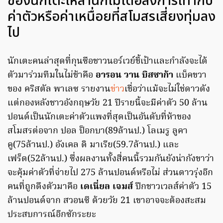
ของนักเตะเหล่านี้ก็ไม่ได้อลังการเท่ากับ
ค่าตัวหรือค่าเหนื่อยที่สโมสรเสี่ยงทุ่มลง
ไป
นักเตะคนล่าสุดที่กุนซือชาวนอร์เวย์ชี้เป้าและกำลังจะได้
ตัวมาร่วมทีมในไม่ช้าคือ
อารอน วาน บิสซาก้า
แบ็คขวา
ของ คริสตัล พาเลซ รายงาน
ข่าว
เชื่อว่าแม้จะไม่ใช่ดาวดัง
แต่กองหลังชาวอังกฤษวัย 21 ปีรายนี้จะมีค่าตัว 50 ล้าน
ปอนด์เป็นนักเตะค่าตัวแพงที่สุดเป็นอันดับที่ห้าของ
สโมสรต่อจาก ปอล ป็อกบา(89ล้านป.) โลเมรู ลูคา
คู(75ล้านป.) อังเคล ดิ มาเรีย(59.7ล้านป.) และ
เฟร็ด(52ล้านป.) ซึ่งผลงานทั้งสี่คนนี้รวมกันยังน่ากังขาว่า
จะคุ้มค่าตัวที่จ่ายไป 275 ล้านปอนด์หรือไม่ ส่วนดาวรุ่งอีก
คนที่ถูกดึงตัวมาคือ
เดเนี่ยล เจมส์
ปีกชาวเวลส์ค่าตัว 15
ล้านปอนด์จาก สวอนซี ด้วยวัย 21 เขาอาจจะต้องสะสม
ประสบการณ์อีกซักระยะ