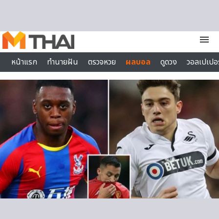
Skip to content
menu
หน้าแรก
ทำนายฝัน
ตรวจหวย
ผลบอล
ดูดวง
วอลเปเปอร
ไลฟ์สไตล์