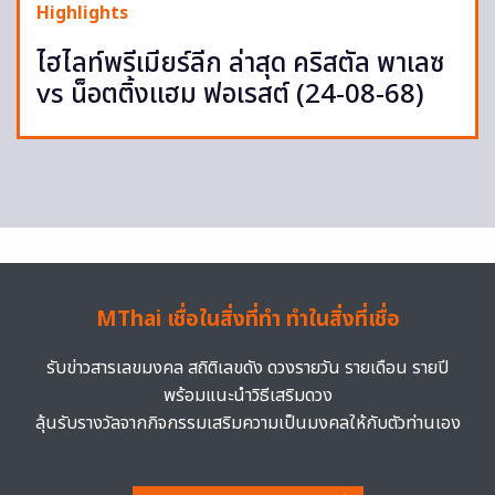
Highlights
ไฮไลท์พรีเมียร์ลีก ล่าสุด คริสตัล พาเลซ
vs น็อตติ้งแฮม ฟอเรสต์ (24-08-68)
MThai เชื่อในสิ่งที่ทำ ทำในสิ่งที่เชื่อ
รับข่าวสารเลขมงคล สถิติเลขดัง ดวงรายวัน รายเดือน รายปี
พร้อมแนะนำวิธีเสริมดวง
ลุ้นรับรางวัลจากกิจกรรมเสริมความเป็นมงคลให้กับตัวท่านเอง