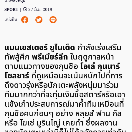
เตะพลังหนุ่ม
SPORT
|
27 มิ.ย. 2019
แบ่งปัน
แมนเชสเตอร์ ยูไนเต็ด
กำลังเร่งเสริม
ทัพสู้ศึก
พรีเมียร์ลีก
ในฤดูกาลหน้า
ตามแนวทางของกุนซือ
โอเล่ กุนนาร์
โซลชาร์
ที่ดูเหมือนจะเน้นหนักไปที่การ
ดึงดาวรุ่งหรือนักเตะพลังหนุ่มมาร่วม
ทีมมากกว่าที่จะทุ่มเงินซื้อสตาร์หรือเอา
แข้งเก๋าประสบการณ์มาค้ำทีมเหมือนที่
กุนซือคนก่อนๆ อย่าง หลุยส์ ฟาน กัล
หรือ โฆเซ่ มูรินโญ่ เคยทำ ซึ่งผลงาน