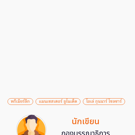
พรีเมียร์ลีก
แมนเชสเตอร์ ยูไนเต็ด
โอเล่ กุนนาร์ โซลชาร์
นักเขียน
กองบรรณาธิการ