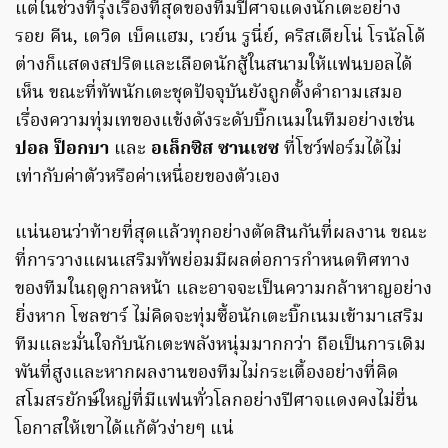
แต่ในช่วงที่รุ่งเรืองที่สุดของทีมปีศาจแดงนักเตะอย่าง
รอย คีน, เดวิด เบ็คแฮม, เวย์น รูนี่ย์, คริสเตียโน่ โรนัลโด้
ต่างก็แสดงสปริตและเลือดนักสู้ในสนามให้แฟนบอลได้
เห็น ขณะที่ทัพนักเตะชุดปัจจุบันยังถูกตั้งคำถามเสมอ
เรื่องความทุ่มเทของแข้งดังระดับบิ๊กเนมในทีมอย่างเช่น
ปอล ป็อกบา
และ
อเล็กซิส ซานเชซ
ที่โชว์ฟอร์มได้ไม่
เท่ากับค่าตัวหรือค่าเหนื่อยของตัวเอง
แน่นอนว่าท้ายที่สุดแล้วทุกอย่างตัดสินกันที่ผลงาน ขณะ
ที่การวางแผนเสริมทัพย่อมมีผลต่อการกำหนดทิศทาง
ของทีมในฤดูกาลหน้า และอาจจะเป็นความกล้าหาญอย่าง
ยิ่งหาก โซลชาร์ ไม่คิดจะทุ่มซื้อนักเตะบิ๊กเนมเข้ามาเสริม
ทีมและมั่นใจกับนักเตะพลังหนุ่มมากกว่า ถือเป็นการเดิม
พันที่สูงและหากผลงานของทีมไม่กระเตื้องอย่างที่คิด
สโมสรยักษ์ใหญ่ที่มีแฟนทั่วโลกอย่างปีศาจแดงคงไม่ยื่น
โอกาสให้เขาได้แก้ตัวง่ายๆ แน่