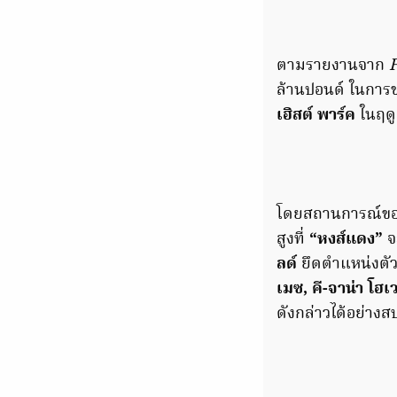
ตามรายงานจาก
F
ล้านปอนด์ ในการข
เฮิสต์ พาร์ค
ในฤดู
โดยสถานการณ์ข
สูงที่
“หงส์แดง”
จ
ลด์
ยึดตำแหน่งตัว
เมซ, คี-จาน่า โฮเว
ดังกล่าวได้อย่าง