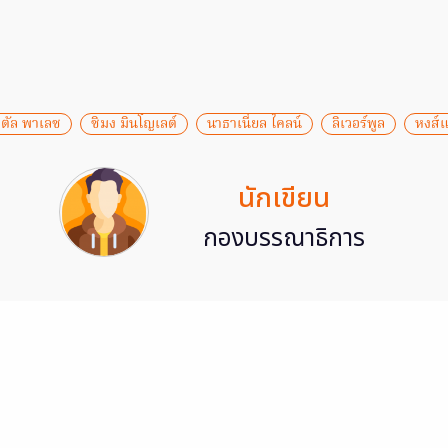
สตัล พาเลซ
ซิมง มินโญเลต์
นาธาเนี่ยล ไคลน์
ลิเวอร์พูล
หงส์
นักเขียน
กองบรรณาธิการ