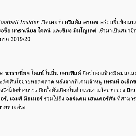
ootball Insider
เปิดเผยว่า
คริสตัล พาเลซ
พร้อมยื่นข้อเสน
อซื้อ
นาธาเนี่ยล ไคลน์
และ
ซิมง มินโญเลต์
เข้ามาเป็นสมาชิก
กาล 2019/20
อง
นาธาเนี่ยล ไคลน์
ในถิ่น
แอนฟิลด์
ถือว่าค่อนข้างมืดมนและ
ะตัดสินใจขายทอดตลาด หลังจากที่โดนเจ้าหนู
เทรนท์ อเล็กซ
จริงไปอย่างถาวร อีกทั้งตัวเลือกในตำแหน่ง แบ็คขวา ของ
ลิเว
อร์, เจมส์ มิลเนอร์
รวมไปถึง
จอร์แดน เฮนเดอร์สัน
ที่สามา
สบายหายห่วง