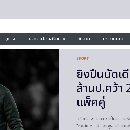
ดูดวง
วอลเปเปอร์เสริมดวง
วัดสวย
บทสวดมนต์
SPORT
ยิงปืนนัดเด
ล้านป.คว้า 
แพ็คคู่
คริสตัล พาเลซ ตกเป็นข่าวเตรี
“หงส์แดง” ลิเวอร์พูล เข้ามา