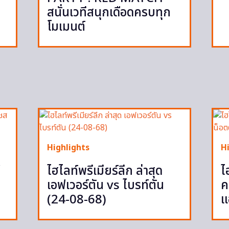
สนั่นเวทีสนุกเดือดครบทุก
โมเมนต์
Highlights
H
ู
ไฮไลท์พรีเมียร์ลีก ล่าสุด
ไ
เอฟเวอร์ตัน vs ไบรท์ตัน
ค
(24-08-68)
แ