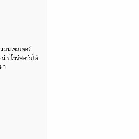
บ แมนเชสเตอร์
์ ที่โชว์ฟอร์มได้
นมา