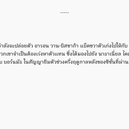
……
กำลังจะปล่อยตัว อารอน วาน-บิสซาก้า แบ็คขวาตัวเก่งไปให้กั
วกเขาจำเป็นต้องเร่งหาตัวแทน ซึ่งได้มองไปยัง นาธาเนี่ยล ไคลน
บ บอร์นมัธ ในสัญญายืมตัวช่วงครึ่งฤดูกาลหลังของซีซั่นที่ผ่า