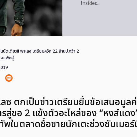
Insider…
ืนนัดเดียว!! พาเลซ เตรียมควัก 22 ล้านป.คว้า 2
งแพ็คคู่
 2019
เลซ ตกเป็นข่าวเตรียมยื่นข้อเสนอมูลค่
รสู่ขอ 2 แข้งตัวอะไหล่ของ “หงส์แดง”
มทัพในตลาดซื้อขายนักเตะช่วงซัมเมอร์นี