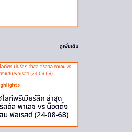
ดูเพิ่มเติม
ighlights
ฮไลท์พรีเมียร์ลีก ล่าสุด
ริสตัล พาเลซ vs น็อตติ้ง
ฮม ฟอเรสต์ (24-08-68)